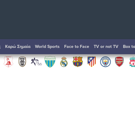
ς
Καρώ Σημαία
World Sports
Face to Face
TV or not TV
Box t