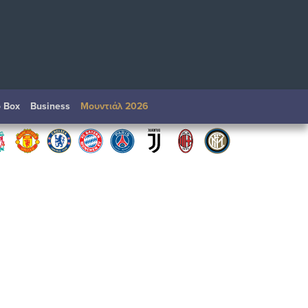
o Box
Βusiness
Μουντιάλ 2026