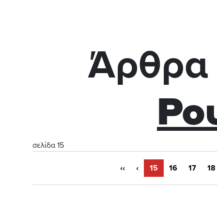
Άρθρα 
Ρο
σελίδα 15
‹‹
‹
15
16
17
18