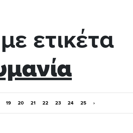
με ετικέτα
υμανία
19
20
21
22
23
24
25
›