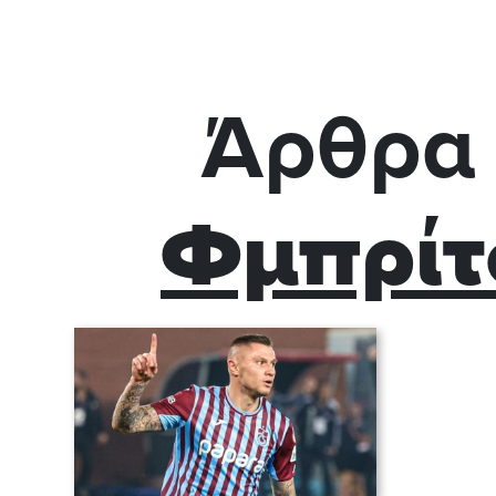
Άρθρα 
Φμπρίτ