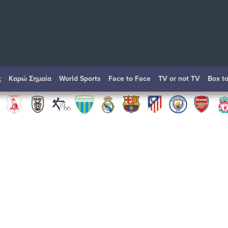
ς
Καρώ Σημαία
World Sports
Face to Face
TV or not TV
Box t