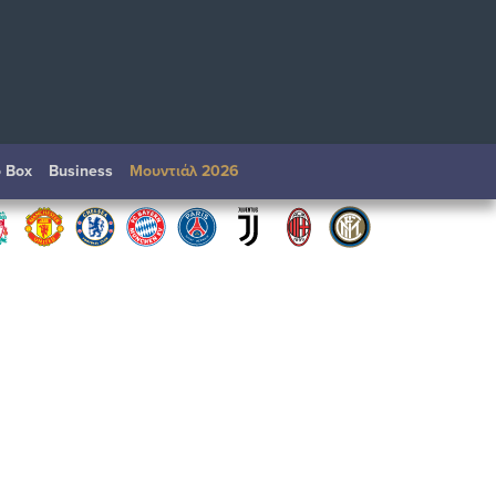
o Box
Βusiness
Μουντιάλ 2026