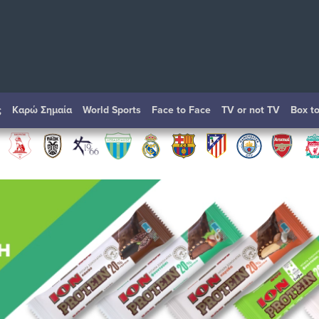
ς
Καρώ Σημαία
World Sports
Face to Face
TV or not TV
Box t