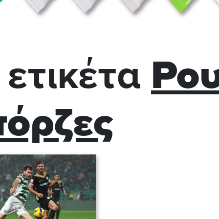
 ετικέτα
Ρου
όρζες