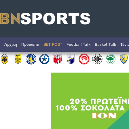
Αρχική
Πρόσωπα
BET POST
Football Talk
Basket Talk
Τένι