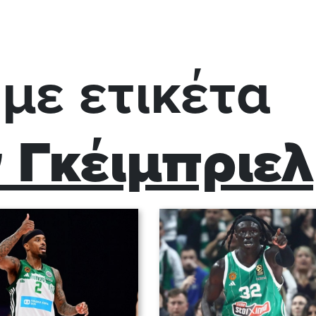
με ετικέτα
 Γκέιμπριελ