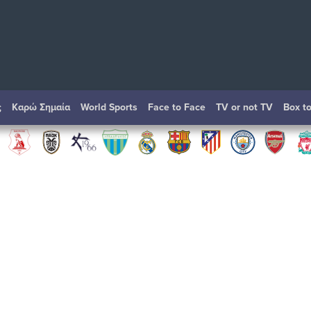
ς
Καρώ Σημαία
World Sports
Face to Face
TV or not TV
Box t