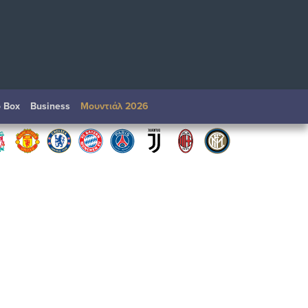
o Box
Βusiness
Μουντιάλ 2026