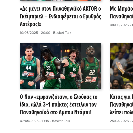
«Δε μένει στον Παναθηναϊκό AKTOR ο
Με Μπράου
Γκέιμπριελ – Ενδιαφέρεται ο Ερυθρός
Παναθηναϊ
Αστέρας!»
08/06/2025 - 1
10/06/2025 - 20:00
- Basket Talk
Ο Ναν «εμφανιζόταν», ο Σλούκας το
Κάτας για
ίδιο, αλλά 3+1 παίκτες έστειλαν τον
Παναθηναϊ
Παναθηναϊκό στο Άμπου Ντάμπι!
λείπει πολ
το τέλος!»
07/05/2025 - 19:15
- Basket Talk
25/03/2025 - 