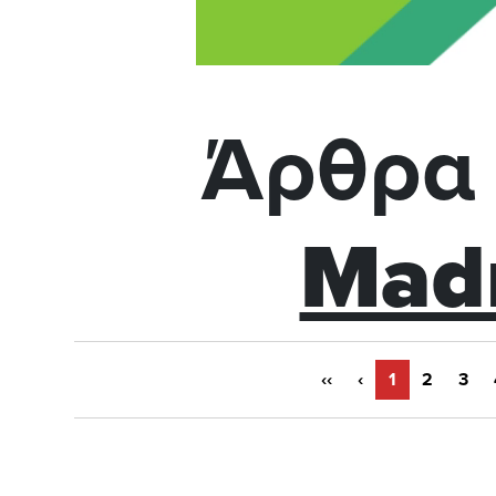
Άρθρα 
Mad
‹‹
‹
1
2
3