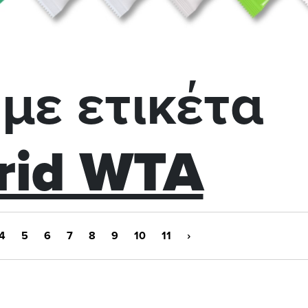
με ετικέτα
rid WTA
4
5
6
7
8
9
10
11
›