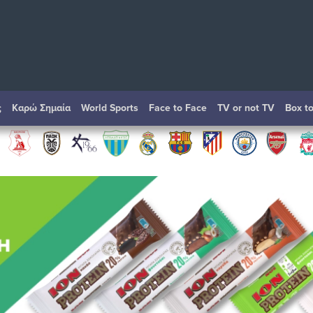
ς
Καρώ Σημαία
World Sports
Face to Face
TV or not TV
Box t