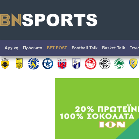
Αρχική
Πρόσωπα
BET POST
Football Talk
Basket Talk
Τένι