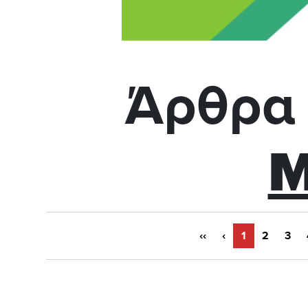
Άρθρα 
Μ
‹‹
‹
1
2
3