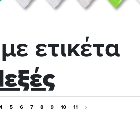
με ετικέτα
εξές
4
5
6
7
8
9
10
11
›