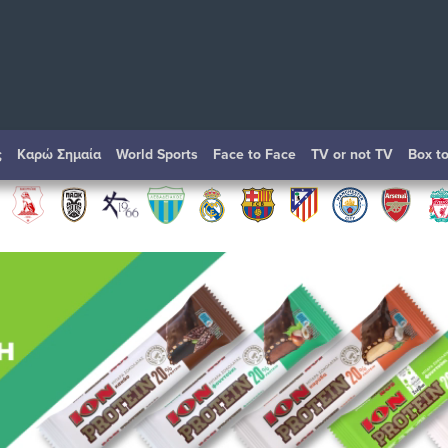
ς
Καρώ Σημαία
World Sports
Face to Face
TV or not TV
Box t