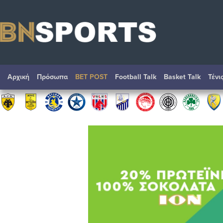
Αρχική
Πρόσωπα
BET POST
Football Talk
Basket Talk
Τένι