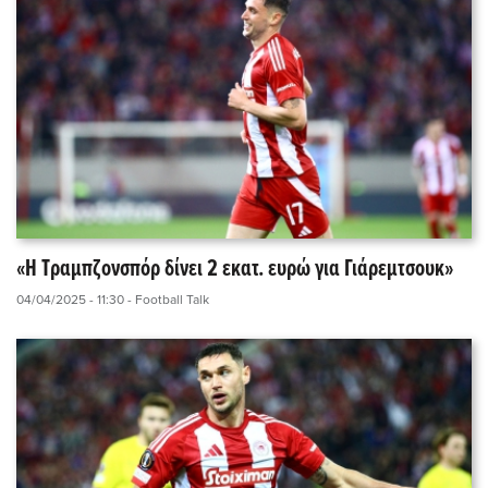
«Η Τραμπζονσπόρ δίνει 2 εκατ. ευρώ για Γιάρεμτσουκ»
04/04/2025 - 11:30
- Football Talk