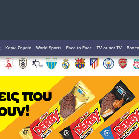
ς
Καρώ Σημαία
World Sports
Face to Face
TV or not TV
Box t