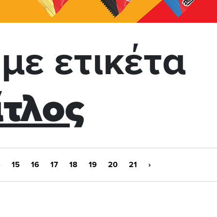
με ετικέτα
ίτλος
4
15
16
17
18
19
20
21
›