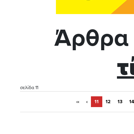
Άρθρα 
τ
σελίδα 11
‹‹
‹
11
12
13
1