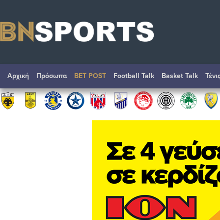
Αρχική
Πρόσωπα
BET POST
Football Talk
Basket Talk
Τένι