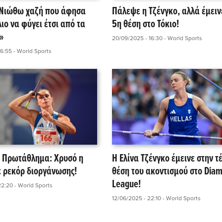
«Νιώθω χαζή που άφησα
Πάλεψε η Τζένγκο, αλλά έμειν
ιο να φύγει έτσι από τα
5η θέση στο Τόκιο!
»
20/09/2025 - 16:30
- World Sports
16:55
- World Sports
 Πρωτάθλημα: Χρυσό η
Η Ελίνα Τζένγκο έμεινε στην τ
ε ρεκόρ διοργάνωσης!
θέση του ακοντισμού στο Dia
League!
22:20
- World Sports
12/06/2025 - 22:10
- World Sports