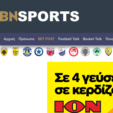
Αρχική
Πρόσωπα
BET POST
Football Talk
Basket Talk
Τένι