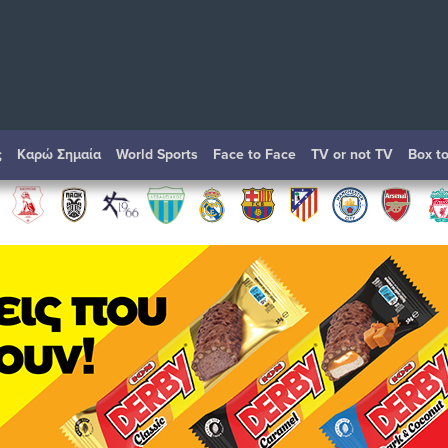
ς
Καρώ Σημαία
World Sports
Face to Face
TV or not TV
Box t