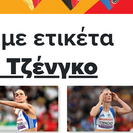
με ετικέτα
 Τζένγκο