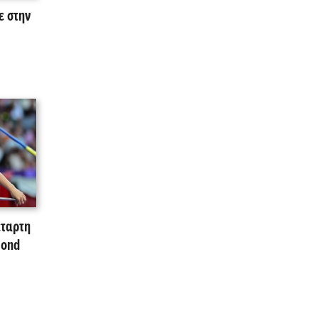
ε στην
έταρτη
mond