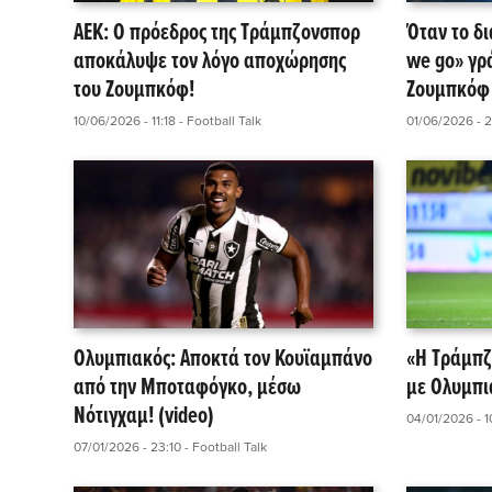
ΑΕΚ: Ο πρόεδρος της Τράμπζονσπορ
Όταν το δι
αποκάλυψε τον λόγο αποχώρησης
we go» γρ
του Ζουμπκόφ!
Ζουμπκόφ 
10/06/2026 - 11:18
- Football Talk
01/06/2026 - 
Ολυμπιακός: Αποκτά τον Κουϊαμπάνο
«Η Τράμπζ
από την Μποταφόγκο, μέσω
με Ολυμπι
Νότιγχαμ! (video)
04/01/2026 - 1
07/01/2026 - 23:10
- Football Talk