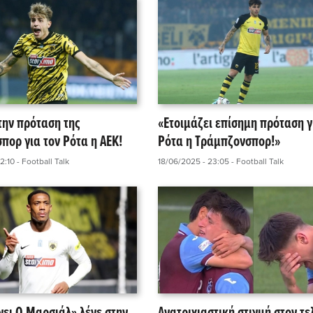
την πρόταση της
«Ετοιμάζει επίσημη πρόταση γ
πορ για τον Ρότα η ΑΕΚ!
Ρότα η Τράμπζονσπορ!»
2:10
- Football Talk
18/06/2025 - 23:05
- Football Talk