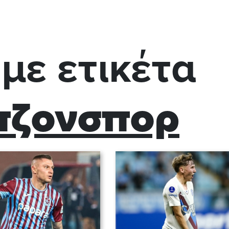
με ετικέτα
πζονσπορ