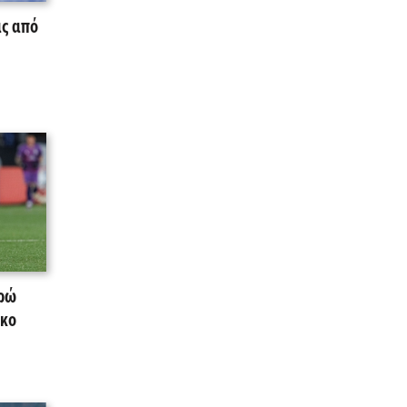
ας από
υρώ
γκο