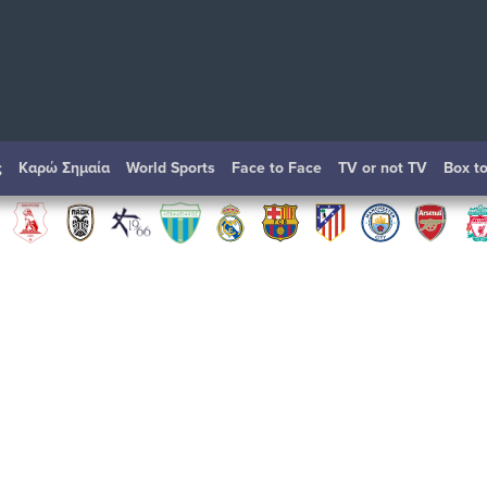
ς
Καρώ Σημαία
World Sports
Face to Face
TV or not TV
Box t