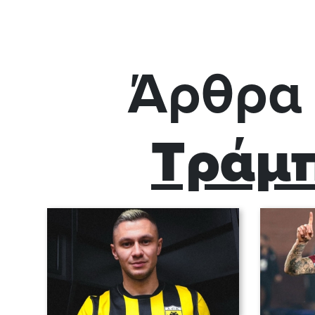
Άρθρα 
Τράμ