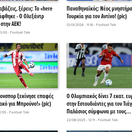
αβάζεις, ξέρεις: Το «here
Παναθηναϊκός: Νέος μνηστήρ
άφθηκε - Ο Ολεξάντρ
Τουρκία για τον Αντίνο! (pic)
στην ΑΕΚ!
12/01/2026 - 11:16
- Football Talk
23:00
- Football Talk
ονσπορ ξεκίνησε επαφές
Ο Ολυμπιακός δίνει 7 εκατ. ε
ακό για Μπρούνο!» (pic)
στην Εστουδιάντες για τον Τιά
Παλάσιος σύμφωνα με τους
0:55
- Football Talk
Αργεντινούς (pic)
22/08/2025 - 12:11
- Football Talk