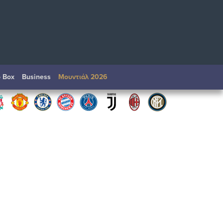
o Box
Βusiness
Μουντιάλ 2026