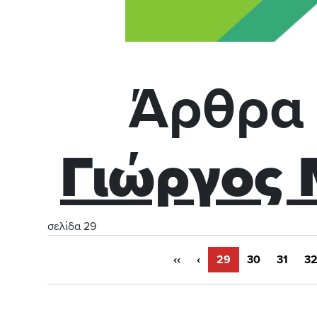
Άρθρα 
Γιώργος
σελίδα 29
‹‹
‹
29
30
31
3