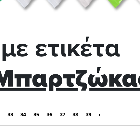
με ετικέτα
 Μπαρτζώκα
2
33
34
35
36
37
38
39
›