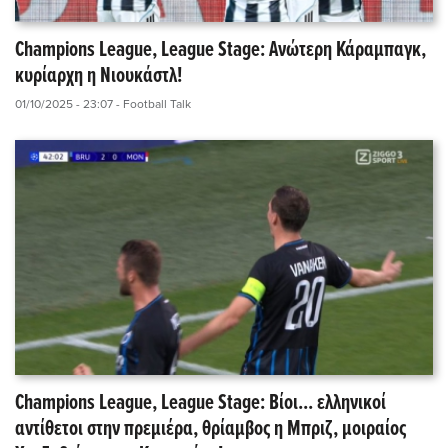
Champions League, League Stage: Ανώτερη Κάραμπαγκ,
κυρίαρχη η Νιουκάστλ!
01/10/2025 - 23:07
- Football Talk
Champions League, League Stage: Βίοι... ελληνικοί
αντίθετοι στην πρεμιέρα, θρίαμβος η Μπριζ, μοιραίος