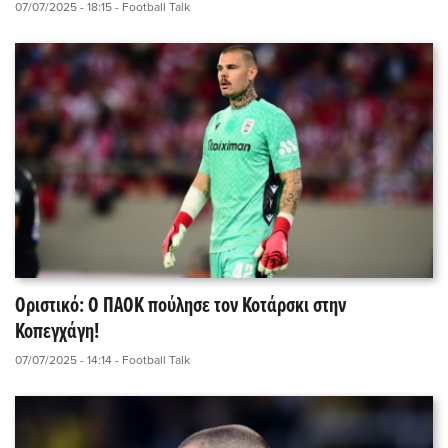
07/07/2025 - 18:15
- Football Talk
Οριστικό: Ο ΠΑΟΚ πούλησε τον Κοτάρσκι στην
Κοπεγχάγη!
07/07/2025 - 14:14
- Football Talk