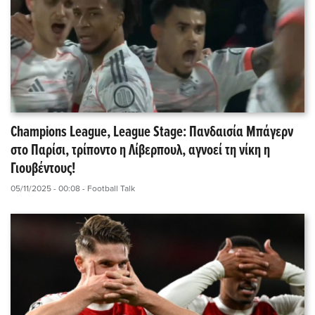
Champions League, League Stage: Πανδαισία Μπάγερν
στο Παρίσι, τρίποντο η Λίβερπουλ, αγνοεί τη νίκη η
Γιουβέντους!
05/11/2025 - 00:08
- Football Talk