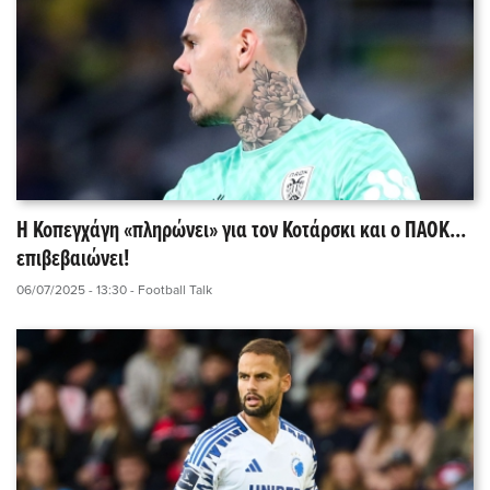
Η Κοπεγχάγη «πληρώνει» για τον Κοτάρσκι και ο ΠΑΟΚ...
επιβεβαιώνει!
06/07/2025 - 13:30
- Football Talk