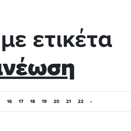
με ετικέτα
ανέωση
5
16
17
18
19
20
21
22
›