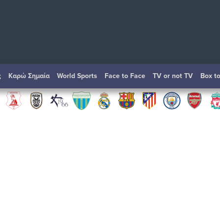
ς
Καρώ Σημαία
World Sports
Face to Face
TV or not TV
Box t