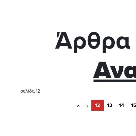
Άρθρα 
Αν
σελίδα 12
‹‹
‹
12
13
14
1