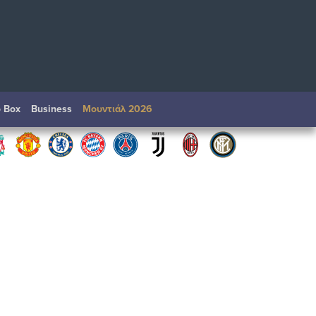
o Box
Βusiness
Μουντιάλ 2026