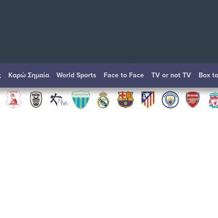
ς
Καρώ Σημαία
World Sports
Face to Face
TV or not TV
Box t