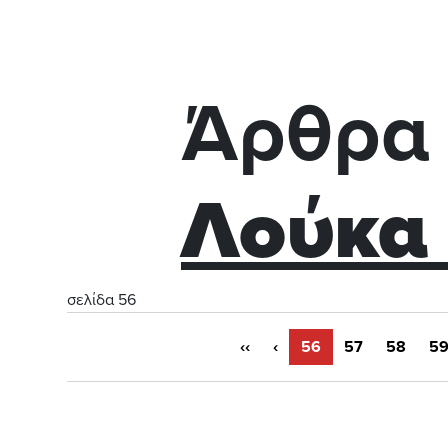
Άρθρα 
Λούκα 
σελίδα 56
‹‹
‹
56
57
58
5