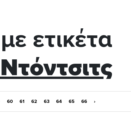
με ετικέτα
Ντόντσιτς
9
60
61
62
63
64
65
66
›