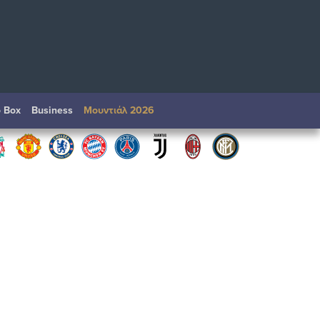
o Box
Βusiness
Μουντιάλ 2026