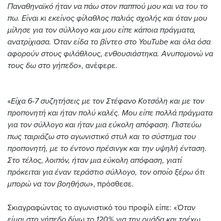
Παναθηναϊκό ήταν να πάω στον παππού μου και να του το
πω. Είναι κι εκείνος φίλαθλος παλιάς σχολής και όταν μου
μίλησε για τον σύλλογο και μου είπε κάποια πράγματα,
ανατρίχιασα. Όταν είδα το βίντεο στο YouTube και όλα όσα
αφορούν στους φιλάθλους, ενθουσιάστηκα. Ανυπομονώ να
τους δω στο γήπεδο
», ανέφερε.
«
Είχα 6-7 συζητήσεις με τον Στέφανο Κοτσόλη και με τον
προπονητή και ήταν πολύ καλές. Μου είπε πολλά πράγματα
για τον σύλλογο και ήταν μια εύκολη απόφαση. Πιστεύω
πως ταιριάζω στο αγωνιστικό στυλ και το σύστημα του
προπονητή, με το έντονο πρέσινγκ και την υψηλή ένταση.
Στο τέλος, λοιπόν, ήταν μια εύκολη απόφαση, γιατί
πρόκειται για έναν τεράστιο σύλλογο, τον οποίο ξέρω ότι
μπορώ να τον βοηθήσω
», πρόσθεσε.
Σκιαγραφώντας το αγωνιστικό του προφίλ είπε: «
Όταν
είμαι στο γήπεδο δίνω το 120% για την ομάδα και τρέχω