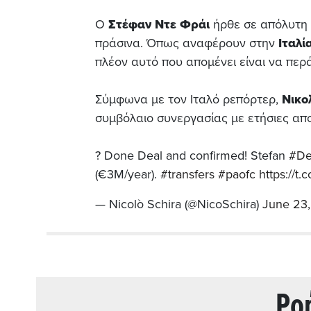
Ο
Στέφαν Ντε Φράι
ήρθε σε απόλυτη
πράσινα. Όπως αναφέρουν στην
Ιταλί
πλέον αυτό που απομένει είναι να περά
Σύμφωνα με τον Ιταλό ρεπόρτερ,
Νικο
συμβόλαιο συνεργασίας με ετήσιες απ
? Done Deal and confirmed! Stefan
#De
(€3M/year).
#transfers
#paofc
https://t
— Nicolò Schira (@NicoSchira)
June 23
Ρo