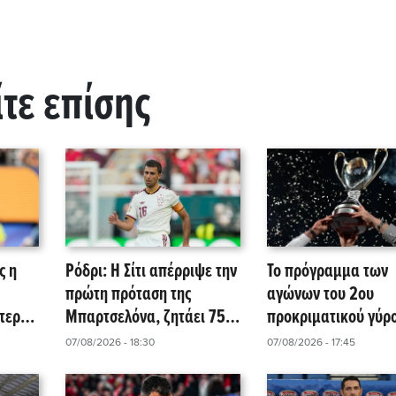
ίτε επίσης
ς η
Ρόδρι: Η Σίτι απέρριψε την
Το πρόγραμμα των
πρώτη πρόταση της
αγώνων του 2ου
τερα
Μπαρτσελόνα, ζητάει 75
προκριματικού γύρο
α
εκατ. ευρώ!
Superbet Κύπελλο 
07/08/2026 - 18:30
07/08/2026 - 17:45