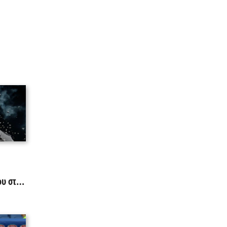
υ στο
Ελλάδας