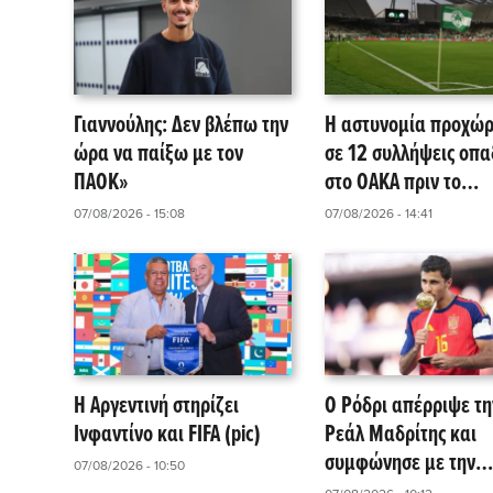
Γιαννούλης: Δεν βλέπω την
Η αστυνομία προχώ
ώρα να παίξω με τον
σε 12 συλλήψεις οπ
ΠΑΟΚ»
στο ΟΑΚΑ πριν το
Παναθηναϊκός – ΤΣΣ
07/08/2026 - 15:08
07/08/2026 - 14:41
1948
Η Αργεντινή στηρίζει
Ο Ρόδρι απέρριψε τη
Ινφαντίνο και FIFA (pic)
Ρεάλ Μαδρίτης και
συμφώνησε με την
07/08/2026 - 10:50
Μπαρτσελόνα