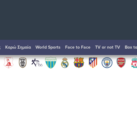
ς
Καρώ Σημαία
World Sports
Face to Face
TV or not TV
Box t