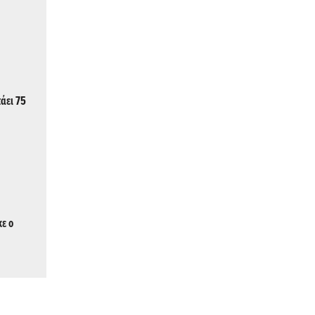
τάει 75
ε ο