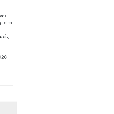
και
γράψει.
ετές
2028