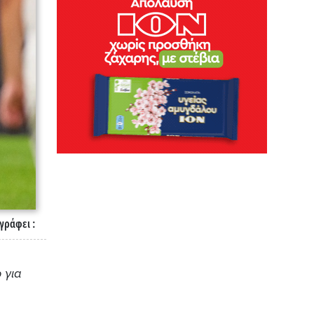
γράφει :
 για