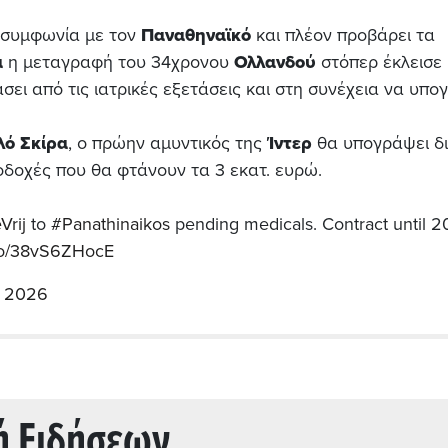
 συμφωνία με τον
Παναθηναϊκό
και πλέον προβάρει τα
α
η μεταγραφή του 34χρονου
Ολλανδού
στόπερ έκλεισε 
σει από τις ιατρικές εξετάσεις και στη συνέχεια να υπο
λό Σκίρα
, ο πρώην αμυντικός της
Ίντερ
θα υπογράψει δι
οδοχές που θα φτάνουν τα 3 εκατ. ευρώ.
Vrij
to
#Panathinaikos
pending medicals. Contract until 
.co/38vS6ZHocE
, 2026
ή Ειδήσεων