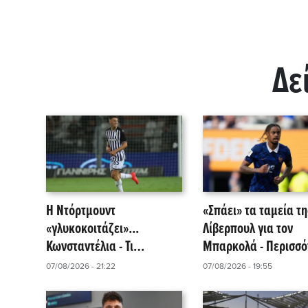
Δε
Η Ντόρτμουντ
«Σπάει» τα ταμεία τη
«γλυκοκοιτάζει»...
Λίβερπουλ για τον
Κωνσταντέλια - Τι
Μπαρκολά - Περισσό
αναφέρει το δημοσίευμα
από 115 εκατομμύρι
07/08/2026 - 21:22
07/08/2026 - 19:55
της Kicker!
ευρώ θέλει η Παρί