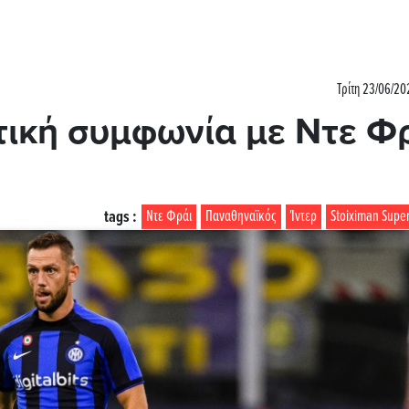
Τρίτη 23/06/20
τική συμφωνία με Ντε Φ
tags :
Ντε Φράι
Παναθηναϊκός
Ίντερ
Stoiximan Supe