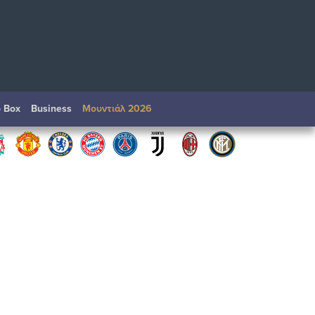
o Box
Βusiness
Μουντιάλ 2026