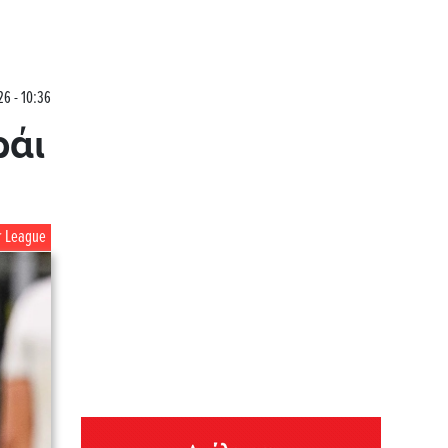
26 - 10:36
ράι
r League