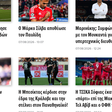
ρησε
Ο Μάρκο Σίλβα αποθέωσε
Μαρινάκης: Συμφώ
αδών
τον Παυλίδη
με τον Μονκαντά γι
υπερτεχνικός διευθ
07/08/2026 - 13:07
ΚΑ
στις τρεις ομάδες τ
07/08/2026 - 12:24
ν
Η Μπεσίκτας κέρδισε στην
Η ΤΣΣΚΑ Σόφιας έκα
έδρα της Κράλοβε και την
«πάρτι» επί της Μα
στέλνει στον Παναθηναϊκό!
Τελ Αβίβ και ο ΟΦΗ τ
περιμένει!