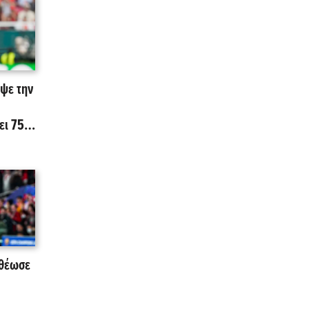
ιψε την
ει 75
οθέωσε