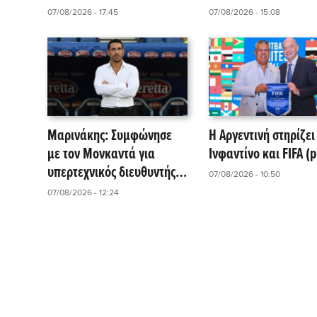
Superbet Κύπελλο Ελλάδας
07/08/2026 - 17:45
07/08/2026 - 15:08
Μαρινάκης: Συμφώνησε
Η Αργεντινή στηρίζει
με τον Μονκαντά για
Ινφαντίνο και FIFA (p
υπερτεχνικός διευθυντής
07/08/2026 - 10:50
στις τρεις ομάδες του
07/08/2026 - 12:24