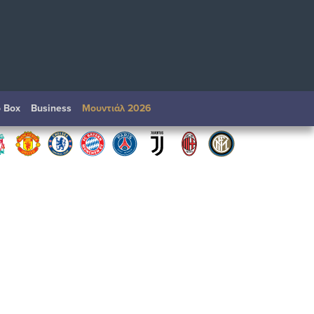
o Box
Βusiness
Μουντιάλ 2026