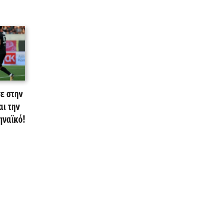
ε στην
αι την
ηναϊκό!