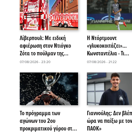
Λίβερπουλ: Με ειδική
Η Ντόρτμουντ
αφιέρωση στον Ντιόγκο
«γλυκοκοιτάζει»...
Ζότα το πούλμαν της
Κωνσταντέλια - Τι
ομάδας!
αναφέρει το δημοσί
07/08/2026 - 23:20
07/08/2026 - 21:22
της Kicker!
Το πρόγραμμα των
Γιαννούλης: Δεν βλέ
αγώνων του 2ου
ώρα να παίξω με το
προκριματικού γύρου στο
ΠΑΟΚ»