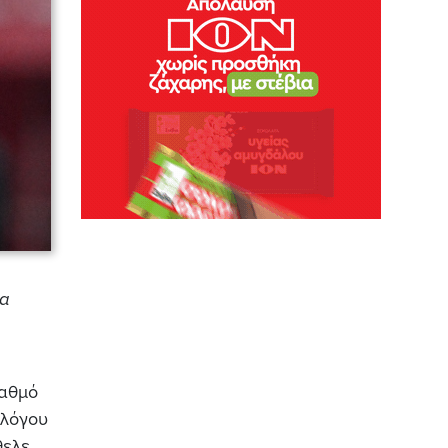
λα
ταθμό
λλόγου
ελε