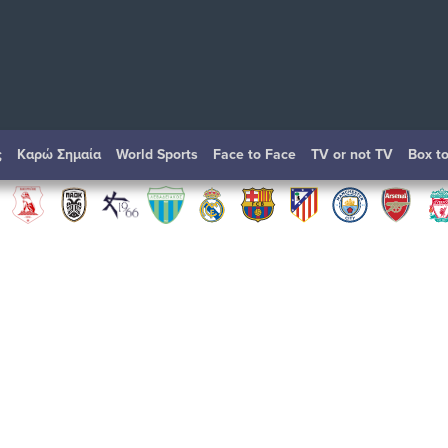
ς
Καρώ Σημαία
World Sports
Face to Face
TV or not TV
Box t