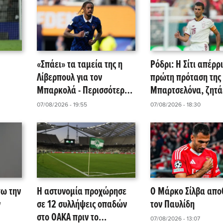
«Σπάει» τα ταμεία της η
Ρόδρι: Η Σίτι απέρρ
Λίβερπουλ για τον
πρώτη πρόταση της
Μπαρκολά - Περισσότερα
Μπαρτσελόνα, ζητά
ευμα
από 115 εκατομμύρια
εκατ. ευρώ!
07/08/2026 - 19:55
07/08/2026 - 18:30
ευρώ θέλει η Παρί
πω την
Η αστυνομία προχώρησε
Ο Μάρκο Σίλβα απ
ν
σε 12 συλλήψεις οπαδών
τον Παυλίδη
στο ΟΑΚΑ πριν το
07/08/2026 - 13:07