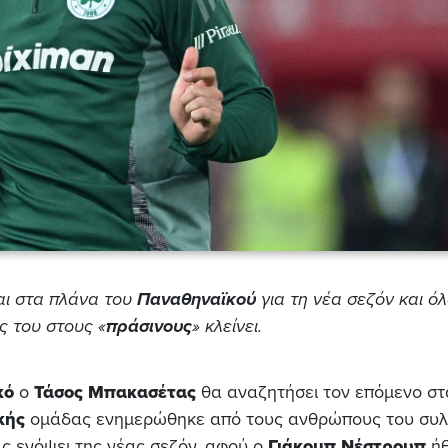
αι στα πλάνα του
Παναθηναϊκού
για τη νέα σεζόν και ό
ς του στους «
πράσινους
» κλείνει.
κό
ο
Τάσος Μπακασέτας
θα αναζητήσει τον επόμενο σ
κής
ομάδας ενημερώθηκε από τους ανθρώπους του συ
ας ενόψει της νέας σεζόν, αφού ο
Γιάκομπ Νέστρουπ
ήθ