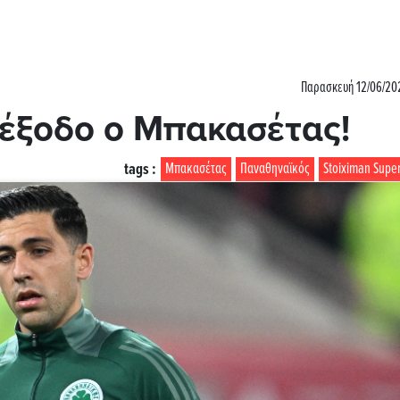
Παρασκευή 12/06/202
 έξοδο ο Μπακασέτας!
tags :
Μπακασέτας
Παναθηναϊκός
Stoiximan Supe