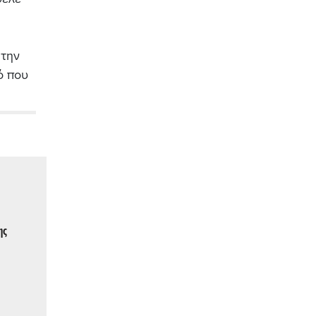
 την
ό που
ης