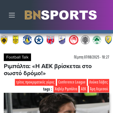
Toggle navigation
Football Talk
Πέμπτη 07/08/2025 - 18:27
Ριμπάλτα: «Η ΑΕΚ βρίσκεται στο
σωστό δρόμο!»
τρίτος προκριματικός γύρος
Conference League
Λούκα Γιόβιτς
tags :
Χαβιέρ Ριμπάλτα
ΑΕΚ
Άρη Λεμεσού