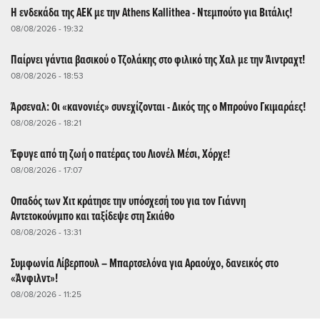
Η ενδεκάδα της ΑΕΚ με την Athens Kallithea - Ντεμπούτο για Βιτάλις!
08/08/2026 - 19:32
Παίρνει γάντια βασικού ο Τζολάκης στο φιλικό της Χαλ με την Άιντραχτ!
08/08/2026 - 18:53
Άρσεναλ: Οι «κανονιές» συνεχίζονται - Δικός της ο Μπρούνο Γκιμαράες!
08/08/2026 - 18:21
Έφυγε από τη ζωή ο πατέρας του Λιονέλ Μέσι, Χόρχε!
08/08/2026 - 17:07
Οπαδός των Χιτ κράτησε την υπόσχεσή του για τον Γιάννη
Αντετοκούνμπο και ταξίδεψε στη Σκιάθο
08/08/2026 - 13:31
Συμφωνία Λίβερπουλ – Μπαρτσελόνα για Αραούχο, δανεικός στο
«Άνφιλντ»!
08/08/2026 - 11:25