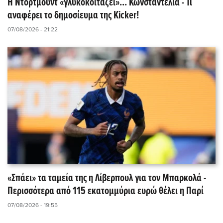
Η Ντόρτμουντ «γλυκοκοιτάζει»... Κωνσταντέλια - Τι
αναφέρει το δημοσίευμα της Kicker!
07/08/2026 - 21:22
«Σπάει» τα ταμεία της η Λίβερπουλ για τον Μπαρκολά -
Περισσότερα από 115 εκατομμύρια ευρώ θέλει η Παρί
07/08/2026 - 19:55