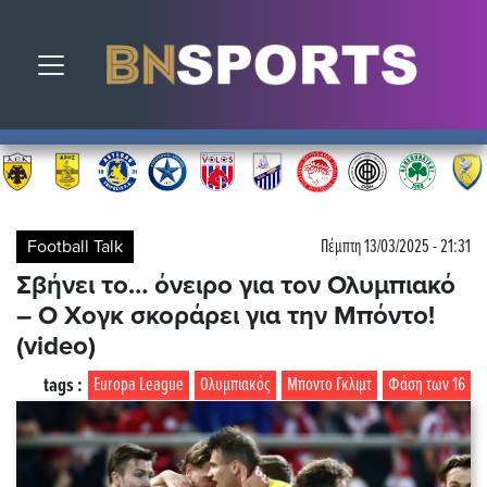
Toggle navigation
Football Talk
Πέμπτη 13/03/2025 - 21:31
Σβήνει το… όνειρο για τον Ολυμπιακό
– Ο Χογκ σκοράρει για την Μπόντο!
(video)
tags :
Europa League
Ολυμπιακός
Μποντο Γκλιμτ
Φάση των 16