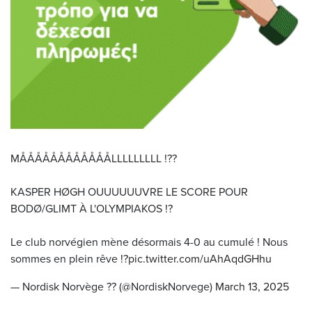
MÅÅÅÅÅÅÅÅÅÅÅÅLLLLLLLLL !??
KASPER HØGH OUUUUUUVRE LE SCORE POUR
BODØ/GLIMT À L'OLYMPIAKOS !?
Le club norvégien mène désormais 4-0 au cumulé ! Nous
sommes en plein rêve !?
pic.twitter.com/uAhAqdGHhu
— Nordisk Norvège ?? (@NordiskNorvege)
March 13, 2025