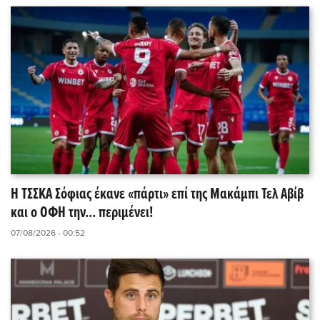
Η ΤΣΣΚΑ Σόφιας έκανε «πάρτι» επί της Μακάμπι Τελ Αβίβ
και ο ΟΦΗ την... περιμένει!
07/08/2026 - 00:52