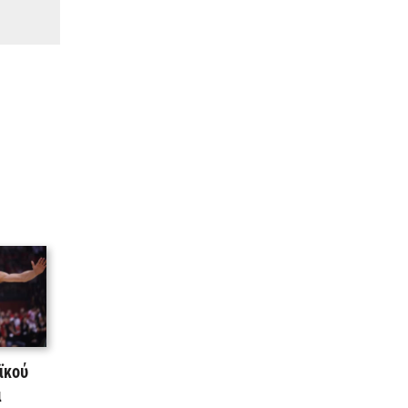
ϊκού
α