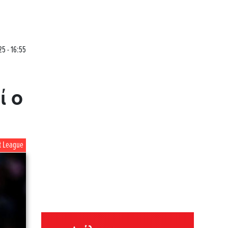
25 - 16:55
ί ο
t League