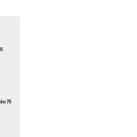
ης
τάει 75