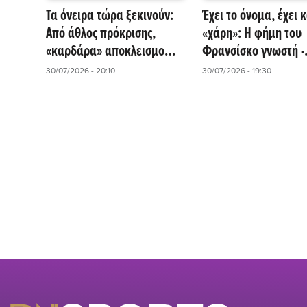
Τα όνειρα τώρα ξεκινούν:
Έχει το όνομα, έχει κ
Από άθλος πρόκρισης,
«χάρη»: Η φήμη του
«καρδάρα» αποκλεισμού
Φρανσίσκο γνωστή -
για την Εθνική - Με αύρα...
«Ανακοίνωση» με νό
30/07/2026 - 20:10
30/07/2026 - 19:30
Μουντιάλ, η remontada
από τη EuroLeague!
μεταλλίου της Ισπανίας!