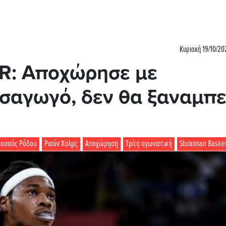
Κυριακή 19/10/20
R: Αποχώρησε με
σαγωγό, δεν θα ξαναμπε
λοσσός Ρόδου
Ρισόν Χολμς
Αποχώρηση
Τρίτη αγωνιστική
Stoiximan Baske