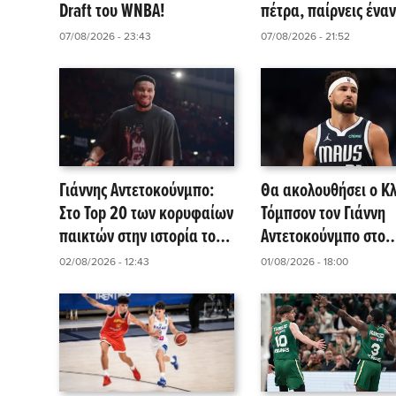
Draft του WNBA!
πέτρα, παίρνεις έναν
βράχο και τους
07/08/2026 - 23:43
07/08/2026 - 21:52
καταστρέφεις!».
Γιάννης Αντετοκούνμπο:
Θα ακολουθήσει ο Κλ
Στο Top 20 των κορυφαίων
Τόμπσον τον Γιάννη
παικτών στην ιστορία του
Αντετοκούνμπο στο
NBA σύμφωνα με το
Μαϊάμι;
02/08/2026 - 12:43
01/08/2026 - 18:00
HoopsHype