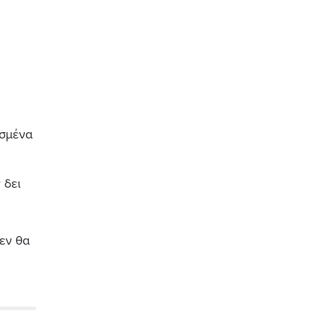
υσμένα
 δει
εν θα