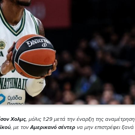
ίσον
Χολμς
, μόλις 1:29 μετά την έναρξη της αναμέτρηση
ϊκού
, με τον
Αμερικανό σέν
τερ
να μην επιστρέφει ξανά