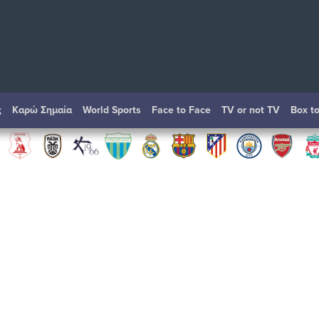
ς
Καρώ Σημαία
World Sports
Face to Face
TV or not TV
Box t