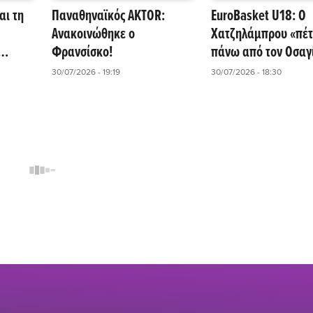
αι τη
Παναθηναϊκός AKTOR:
EuroBasket U18: Ο
Ανακοινώθηκε ο
Χατζηλάμπρου «πέτ
Φρανσίσκο!
πάνω από τον Οσαγί
ημα
κάρφωμα που ξεσή
30/07/2026 - 19:19
30/07/2026 - 18:30
το γήπεδο (Vid)