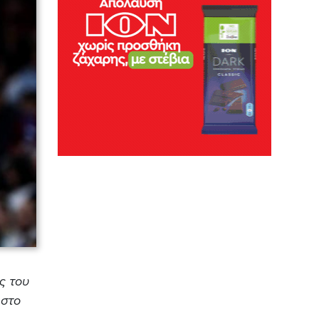
ς του
 στο