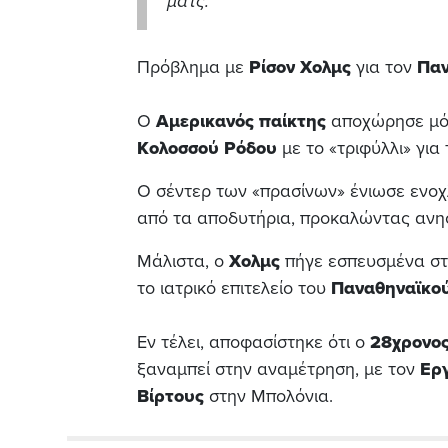
ματς.
Πρόβλημα με
Ρίσον Χολμς
για τον
Παν
Ο
Αμερικανός παίκτης
αποχώρησε μόλ
Κολοσσού Ρόδου
με το «τριφύλλι» για
Ο σέντερ των «πρασίνων» ένιωσε ενοχλ
από τα αποδυτήρια, προκαλώντας ανη
Μάλιστα, ο
Χολμς
πήγε εσπευσμένα στα
το ιατρικό επιτελείο του
Παναθηναϊκού
Εν τέλει, αποφασίστηκε ότι ο
28χρονο
ξαναμπεί στην αναμέτρηση
, με τον
Ερ
Βίρτους
στην Μπολόνια.