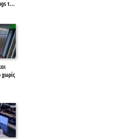
gs της
και
ο χωρίς
!