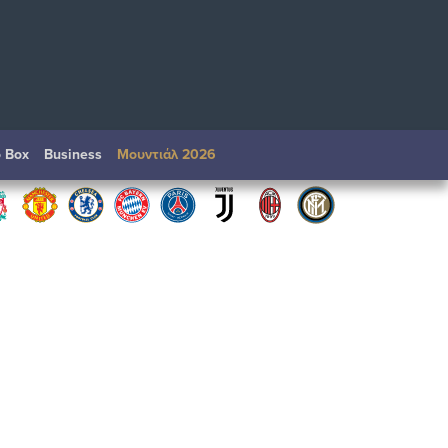
o Box
Βusiness
Μουντιάλ 2026