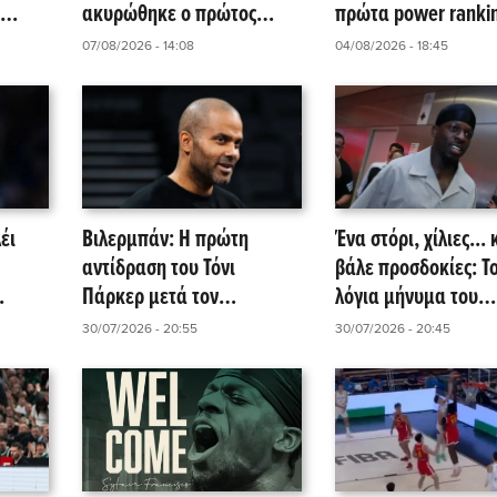
ακυρώθηκε ο πρώτος
πρώτα power rankin
διαγωνισμός
EuroLeague!
07/08/2026 - 14:08
04/08/2026 - 18:45
έι
Βιλερμπάν: Η πρώτη
Ένα στόρι, χίλιες... 
αντίδραση του Τόνι
βάλε προσδοκίες: Τ
Πάρκερ μετά τον
λόγια μήνυμα του
Φρανσίσκο – Τι αλλάζει
Φρανσίσκο στον
30/07/2026 - 20:55
30/07/2026 - 20:45
στο μπάτζετ της ASVEL
Παναθηναϊκό AKTOR