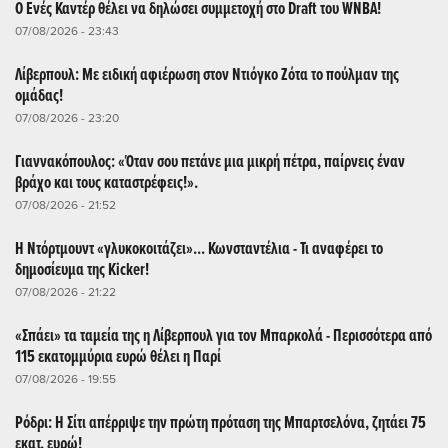
Ο Ενές Καντέρ θέλει να δηλώσει συμμετοχή στο Draft του WNBA!
07/08/2026 - 23:43
Λίβερπουλ: Με ειδική αφιέρωση στον Ντιόγκο Ζότα το πούλμαν της
ομάδας!
07/08/2026 - 23:20
Γιαννακόπουλος: «Όταν σου πετάνε μια μικρή πέτρα, παίρνεις έναν
βράχο και τους καταστρέφεις!».
07/08/2026 - 21:52
Η Ντόρτμουντ «γλυκοκοιτάζει»... Κωνσταντέλια - Τι αναφέρει το
δημοσίευμα της Kicker!
07/08/2026 - 21:22
«Σπάει» τα ταμεία της η Λίβερπουλ για τον Μπαρκολά - Περισσότερα από
115 εκατομμύρια ευρώ θέλει η Παρί
07/08/2026 - 19:55
Ρόδρι: Η Σίτι απέρριψε την πρώτη πρόταση της Μπαρτσελόνα, ζητάει 75
εκατ. ευρώ!