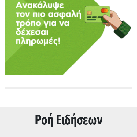
Ρoή Ειδήσεων