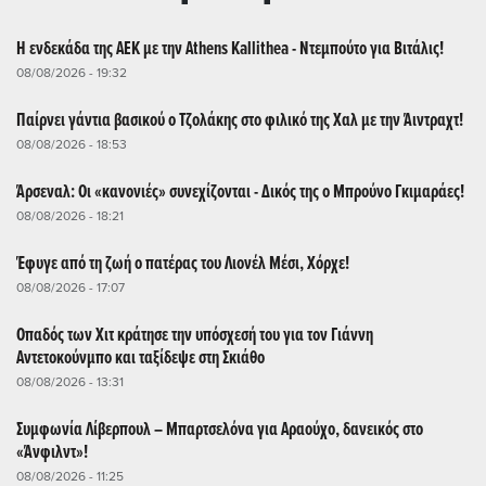
Η ενδεκάδα της ΑΕΚ με την Athens Kallithea - Ντεμπούτο για Βιτάλις!
08/08/2026 - 19:32
Παίρνει γάντια βασικού ο Τζολάκης στο φιλικό της Χαλ με την Άιντραχτ!
08/08/2026 - 18:53
Άρσεναλ: Οι «κανονιές» συνεχίζονται - Δικός της ο Μπρούνο Γκιμαράες!
08/08/2026 - 18:21
Έφυγε από τη ζωή ο πατέρας του Λιονέλ Μέσι, Χόρχε!
08/08/2026 - 17:07
Οπαδός των Χιτ κράτησε την υπόσχεσή του για τον Γιάννη
Αντετοκούνμπο και ταξίδεψε στη Σκιάθο
08/08/2026 - 13:31
Συμφωνία Λίβερπουλ – Μπαρτσελόνα για Αραούχο, δανεικός στο
«Άνφιλντ»!
08/08/2026 - 11:25