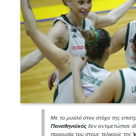
Με το μυαλό στον στόχο της επιστ
Παναθηναϊκός
δεν αντιμετώπισε ι
παρουσία του στους τελικούς της
V