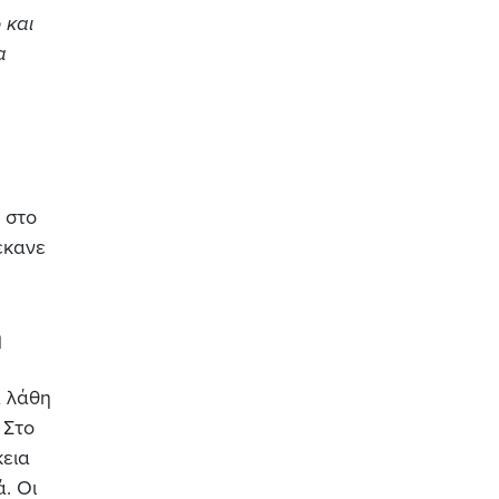
 και
α
 στο
έκανε
η
α λάθη
 Στο
κεια
. Οι