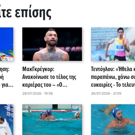
ίτε επίσης
ηση:
ΜακΓκρέγκορ:
Τεντόγλου: «Ήθελα 
ρή
Ανακοίνωσε το τέλος της
παραπάνω, χάνω συ
 για
καριέρας του – «Ο
ευκαιρίες - Το τελευ
ωπαϊκό
επόμενος αγώνας θα είναι
άλμα ήταν αλματάρ
28/07/2026 - 19:58
26/07/2026 - 21:55
ο τελευταίος!»