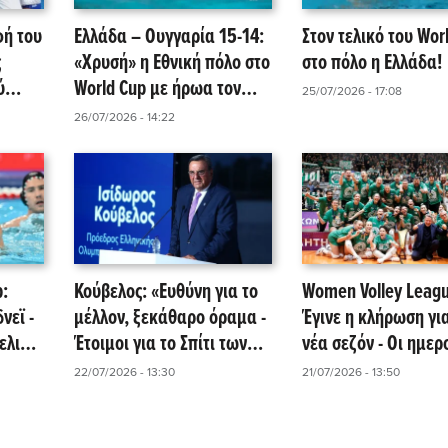
φή του
Ελλάδα – Ουγγαρία 15-14:
Στον τελικό του Wor
ς
«Χρυσή» η Εθνική πόλο στο
στο πόλο η Ελλάδα!
ύ
World Cup με ήρωα τον
25/07/2026 - 17:08
νείς!
Αργυρόπουλο (video)
26/07/2026 - 14:22
p:
Κούβελος: «Ευθύνη για το
Women Volley Leagu
νεϊ -
μέλλον, ξεκάθαρο όραμα -
Έγινε η κλήρωση για
ελικά,
Έτοιμοι για το Σπίτι των
νέα σεζόν - Οι ημερ
ο!
Ολυμπιονικών με ιδιωτική
των... clásico!
22/07/2026 - 13:30
21/07/2026 - 13:50
χρηματοδότηση!»