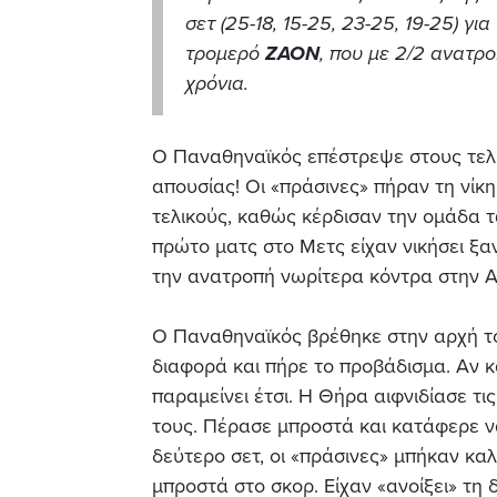
σετ (25-18, 15-25, 23-25, 19-25) γ
τρομερό
ΖΑΟΝ
, που με 2/2 ανατρο
χρόνια.
Ο Παναθηναϊκός επέστρεψε στους τελι
απουσίας! Οι «πράσινες» πήραν τη νίκ
τελικούς, καθώς κέρδισαν την ομάδα τ
πρώτο ματς στο Μετς είχαν νικήσει ξαν
την ανατροπή νωρίτερα κόντρα στην 
Ο Παναθηναϊκός βρέθηκε στην αρχή τ
διαφορά και πήρε το προβάδισμα. Αν κ
παραμείνει έτσι. Η Θήρα αιφνιδίασε τι
τους. Πέρασε μπροστά και κατάφερε να 
δεύτερο σετ, οι «πράσινες» μπήκαν κα
μπροστά στο σκορ. Είχαν «ανοίξει» τη