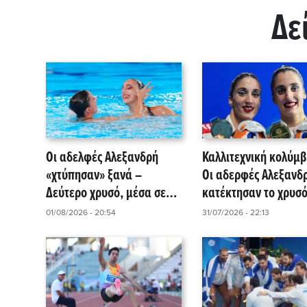
Δε
Οι αδελφές Αλεξανδρή
Καλλιτεχνική κολύμβ
«χτύπησαν» ξανά –
Οι αδερφές Αλεξανδ
Δεύτερο χρυσό, μέσα σε
κατέκτησαν το χρυσό
ένα 24ωρο, για την
την Ελλάδα στο ευρ
01/08/2026 - 20:54
31/07/2026 - 22:13
Ελλάδα!
πρωτάθλημα του
Παρισιού!