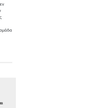
εν
ν
ς
 ομάδα
αι