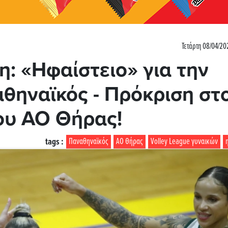
Τετάρτη 08/04/20
: «Ηφαίστειο» για την
θηναϊκός - Πρόκριση στ
του ΑΟ Θήρας!
tags :
Παναθηναϊκός
ΑΟ Θήρας
Volley League γυναικών