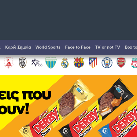
ς
Καρώ Σημαία
World Sports
Face to Face
TV or not TV
Box t