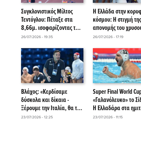
Συγκλονιστικός Μίλτος
Η Ελλάδα στην κορυ
Τεντόγλου: Πέταξε στα
κόσμου: Η στιγμή τη
8,66μ. ισοφαρίζοντας το
απονομής του χρυσο
πανελλήνιο ρεκόρ!
μεταλλίου στους διεθ
26/07/2026 - 19:35
26/07/2026 - 17:19
(video)
Βλάχος: «Κερδίσαμε
Super Final World Cu
δύσκολα και δίκαια -
«Γαλανόλευκο» το Σίδ
Ξέρουμε την Ιταλία, θα τα
Η Ελλαδάρα στα ημιτ
δώσουμε όλα!»
14-13 το Μαυροβούνι
23/07/2026 - 12:25
23/07/2026 - 11:15