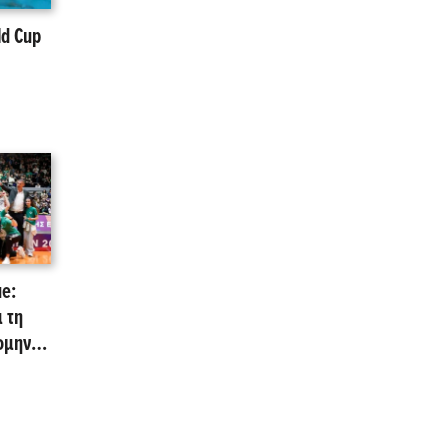
ld Cup
e:
 τη
ομηνίες