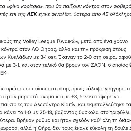
ια τα «φίνα κορίτσια», που θα παίξουν κόντρα στον φοβερό
πές επί της
ΑΕΚ
έγινε φιναλίστ, ύστερα από 45 ολόκληρ
κούς της Volley League Γυναικών, μετά από ένα χρόνο
η κόντρα στον ΑΟ Θήρας, αλλά και την πρόκριση στους
ων Κυκλάδων με 3-1 σετ. Έκαναν το 2-0 στη σειρά, αφού
ά με 3-1, και στον τελικό θα βρουν τον ΖΑΟΝ, ο οποίος 
ΑΕΚ.
ου πρώτου σετ πίσω στο σκορ, όμως κάλυψε γρήγορα τ
αι ήταν μπροστά ακόμα και με +3, δεν κατάφερε να
ς παίκτριες του Αλεσάντρο Κιαπίνι και εκμεταλλεύτηκε τ
κάνει το 1-0 με 25-18, βάζοντας δύσκολα στο τριφύλλι.
λύτερα. Βρήκαν ρυθμό και ήταν σχεδόν καθ' όλη τη διάρ
 διαφορά, αλλά η Θήρα δεν τους έκανε εύκολη τη δουλειά