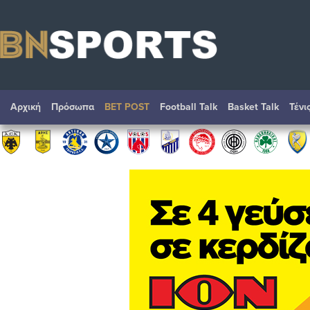
Αρχική
Πρόσωπα
BET POST
Football Talk
Basket Talk
Τένι