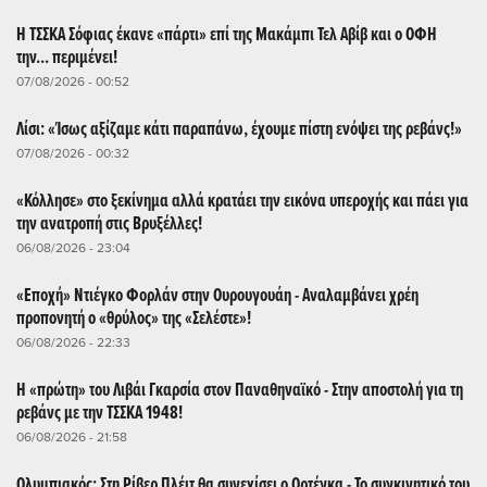
Η ΤΣΣΚΑ Σόφιας έκανε «πάρτι» επί της Μακάμπι Τελ Αβίβ και ο ΟΦΗ
την... περιμένει!
07/08/2026 - 00:52
Λίσι: «Ίσως αξίζαμε κάτι παραπάνω, έχουμε πίστη ενόψει της ρεβάνς!»
07/08/2026 - 00:32
«Κόλλησε» στο ξεκίνημα αλλά κρατάει την εικόνα υπεροχής και πάει για
την ανατροπή στις Βρυξέλλες!
06/08/2026 - 23:04
«Εποχή» Ντιέγκο Φορλάν στην Ουρουγουάη - Αναλαμβάνει χρέη
προπονητή ο «θρύλος» της «Σελέστε»!
06/08/2026 - 22:33
Η «πρώτη» του Λιβάι Γκαρσία στον Παναθηναϊκό - Στην αποστολή για τη
ρεβάνς με την ΤΣΣΚΑ 1948!
06/08/2026 - 21:58
Ολυμπιακός: Στη Ρίβερ Πλέιτ θα συνεχίσει ο Ορτέγκα - Το συγκινητικό του