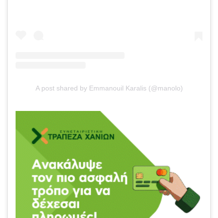
A post shared by Emmanouil Karalis (@manolo)