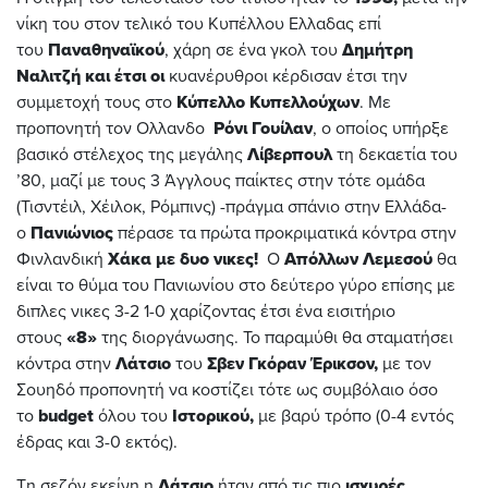
νίκη του στον τελικό του Κυπέλλου Ελλαδας επί
του
Παναθηναϊκού
, χάρη σε ένα γκολ του
Δημήτρη
Ναλιτζή και έτσι οι
κυανέρυθροι κέρδισαν έτσι την
συμμετοχή τους στο
Κύπελλο Κυπελλούχων
. Με
προπονητή τον Ολλανδο
Ρόνι Γουίλαν
, ο οποίος υπήρξε
βασικό στέλεχος της μεγάλης
Λίβερπουλ
τη δεκαετία του
’80, μαζί με τους 3 Άγγλους παίκτες στην τότε ομάδα
(Τισντέιλ, Χέιλοκ, Ρόμπινς) -πράγμα σπάνιο στην Ελλάδα-
ο
Πανιώνιος
πέρασε τα πρώτα προκριματικά κόντρα στην
Φινλανδική
Χάκα με δυο νικες!
Ο
Απόλλων Λεμεσού
θα
είναι το θύμα του Πανιωνίου στο δεύτερο γύρο επίσης με
διπλες νικες 3-2 1-0 χαρίζοντας έτσι ένα εισιτήριο
στους
«8»
της διοργάνωσης. Το παραμύθι θα σταματήσει
κόντρα στην
Λάτσιο
του
Σβεν Γκόραν Έρικσον,
με τον
Σουηδό προπονητή να κοστίζει τότε ως συμβόλαιο όσο
το
budget
όλου του
Ιστορικού,
με βαρύ τρόπο (0-4 εντός
έδρας και 3-0 εκτός).
Τη σεζόν εκείνη η
Λάτσιο
ήταν από τις πιο
ισχυρές