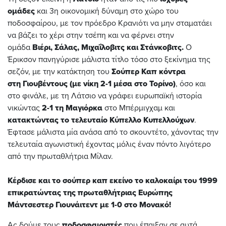
ομάδες
και 3η οικονομική δύναμη στο χώρο του
ποδοσφαίρου, με τον πρόεδρο Κρανιότι να μην σταματάει
να βάζει το χέρι στην τσέπη και να φέρνει στην
ομάδα
Βιέρι, Σάλας, Μιχαΐλοβιτς και Στάνκοβιτς.
Ο
Έρικσον πανηγύρισε μάλιστα τίτλο τόσο στο ξεκίνημα της
σεζόν, με την κατάκτηση του
Σούπερ Καπ κόντρα
στη Γιουβέντους (με νίκη 2-1 μέσα στο Τορίνο)
, όσο και
στο φινάλε, με τη Λάτσιο να γράφει ευρωπαϊκή ιστορία
νικώντας
2-1 τη Μαγιόρκα
στο Μπέρμιγχαμ και
κατακτώντας το τελευταίο Κύπελλο Κυπελλούχων
.
Έφτασε μάλιστα μία ανάσα από το σκουντέτο, χάνοντας την
τελευταία αγωνιστική έχοντας μόλις έναν πόντο λιγότερο
από την πρωταθλήτρια Μίλαν.
Κέρδισε και το σούπερ καπ εκείνο το καλοκαίρι του 1999
επικρατώντας της πρωταθλήτριας Ευρώπης
Μάντσεστερ Γιουνάιτεντ με 1-0 στο Μονακό!
Ας δούμε τους
ποδοσφαιριστές
που έπαιξαν σε αυτά