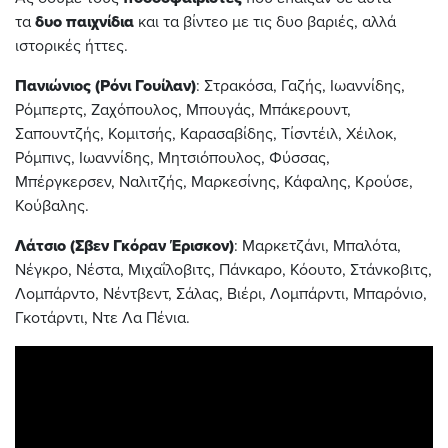
τα
δυο παιχνίδια
και τα βίντεο με τις δυο βαριές, αλλά
ιστορικές ήττες.
Πανιώνιος (Ρόνι Γουίλαν)
: Στρακόσα, Γαζής, Ιωαννίδης,
Ρόμπερτς, Ζαχόπουλος, Μπουγάς, Μπάκερουντ,
Σαπουντζής, Κομιτσής, Καρασαβίδης, Τίσντέιλ, Χέιλοκ,
Ρόμπινς, Ιωαννίδης, Μητσιόπουλος, Φύσσας,
Μπέργκερσεν, Ναλιτζής, Μαρκεσίνης, Κάφαλης, Κρούσε,
Κούβαλης.
Λάτσιο (Σβεν Γκόραν Έρισκον)
: Μαρκετζάνι, Μπαλότα,
Νέγκρο, Νέστα, Μιχαΐλοβιτς, Πάνκαρο, Κόουτο, Στάνκοβιτς,
Λομπάρντο, Νέντβεντ, Σάλας, Βιέρι, Λομπάρντι, Μπαρόνιο,
Γκοτάρντι, Ντε Λα Πένια.