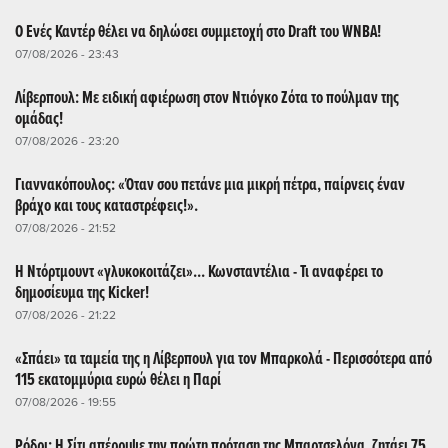
Ο Ενές Καντέρ θέλει να δηλώσει συμμετοχή στο Draft του WNBA!
07/08/2026 - 23:43
Λίβερπουλ: Με ειδική αφιέρωση στον Ντιόγκο Ζότα το πούλμαν της
ομάδας!
07/08/2026 - 23:20
Γιαννακόπουλος: «Όταν σου πετάνε μια μικρή πέτρα, παίρνεις έναν
βράχο και τους καταστρέφεις!».
07/08/2026 - 21:52
Η Ντόρτμουντ «γλυκοκοιτάζει»... Κωνσταντέλια - Τι αναφέρει το
δημοσίευμα της Kicker!
07/08/2026 - 21:22
«Σπάει» τα ταμεία της η Λίβερπουλ για τον Μπαρκολά - Περισσότερα από
115 εκατομμύρια ευρώ θέλει η Παρί
07/08/2026 - 19:55
Ρόδρι: Η Σίτι απέρριψε την πρώτη πρόταση της Μπαρτσελόνα, ζητάει 75