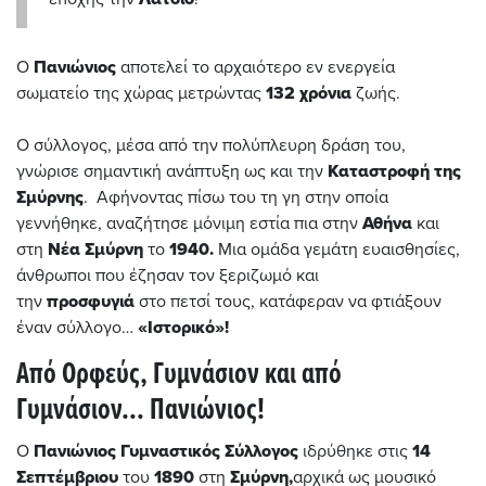
Ο
Πανιώνιος
αποτελεί το αρχαιότερο εν ενεργεία
σωματείο της χώρας μετρώντας
132 χρόνια
ζωής.
Ο σύλλογος, μέσα από την πολύπλευρη δράση του,
γνώρισε σημαντική ανάπτυξη ως και την
Καταστροφή της
Σμύρνης
. Αφήνοντας πίσω του τη γη στην οποία
γεννήθηκε, αναζήτησε μόνιμη εστία πια στην
Αθήνα
και
στη
Νέα Σμύρνη
το
1940.
Μια ομάδα γεμάτη ευαισθησίες,
άνθρωποι που έζησαν τον ξεριζωμό και
την
προσφυγιά
στο πετσί τους, κατάφεραν να φτιάξουν
έναν σύλλογο…
«Ιστορικό»!
Από Ορφεύς, Γυμνάσιον και από
Γυμνάσιον… Πανιώνιος!
Ο
Πανιώνιος Γυμναστικός Σύλλογος
ιδρύθηκε στις
14
Σεπτέμβριου
του
1890
στη
Σμύρν
η,
αρχικά ως μουσικό