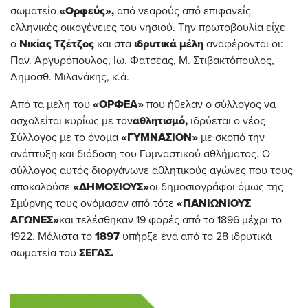
σωματείο
«Ορφεύς»,
από νεαρούς από επιφανείς
ελληνικές οικογένειες του νησιού. Την πρωτοβουλία είχε
ο
Νικίας Τζέτζος
και στα
ιδρυτικά μέλη
αναφέρονται οι:
Παν. Αργυρόπουλος, Ιω. Φατσέας, Μ. Στιβακτόπουλος,
Δημοσθ. Μιλανάκης, κ.ά.
Από τα μέλη του
«ΟΡΦΕΑ»
που ήθελαν ο σύλλογος να
ασχολείται κυρίως με τον
αθλητισμό,
ιδρύεται ο νέος
Σύλλογος με το όνομα
«ΓΥΜΝΑΣΙΟΝ»
με σκοπό την
ανάπτυξη και διάδοση του Γυμναστικού αθλήματος. Ο
σύλλογος αυτός διοργάνωνε αθλητικούς αγώνες που τους
αποκαλούσε
«ΔΗΜΟΣΙΟΥΣ»
οι δημοσιογράφοι όμως της
Σμύρνης τους ονόμασαν από τότε
«ΠΑΝΙΩΝΙΟΥΣ
ΑΓΩΝΕΣ»
και τελέσθηκαν 19 φορές από το 1896 μέχρι το
1922. Μάλιστα το
1897
υπήρξε ένα από το 28 ιδρυτικά
σωματεία του
ΣΕΓΑΣ.