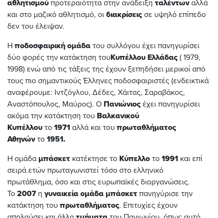
αθλητισμού
προτεραιότητα στην ανάδειξη
ταλέντων
αλλά
και στο μαζικό αθλητισμό, οι
διακρίσεις
σε υψηλό επίπεδο
δεν του έλειψαν.
Η
ποδοσφαιρική ομάδα
του συλλόγου έχει πανηγυρίσει
δύο φορές την κατάκτηση του
Κυπέλλου Ελλάδας
( 1979,
1998) ενώ από τις τάξεις της έχουν ξεπηδήσει μερικοί από
τους πιο σημαντικούς Έλληνες ποδοσφαιριστές (ενδεικτικά
αναφέρουμε: Ιντζόγλου, Δέδες, Χάιτας, Σαραβάκος,
Αναστόπουλος, Μαύρος). O
Πανιώνιος
έχει πανηγυρίσει
ακόμα την κατάκτηση του
Βαλκανικού
Κυπέλλου
το
1971
αλλά και του
πρωταθλήματος
Αθηνών
το
1951.
Η ομάδα
μπάσκετ
κατέκτησε το
Κύπελλο
το
1991
και επί
σειρά ετών πρωταγωνιστεί τόσο στο ελληνικό
πρωτάθλημα, όσο και στις ευρωπαϊκές διοργανώσεις.
Το
2007
η
γυναικεία ομάδα μπάσκετ
πανηγύρισε την
κατάκτηση του
πρωταθλήματος
. Επιτυχίες έχουν
απολαύσει και άλλα
τμήματα
του Πανιωνίου, όπως αυτό