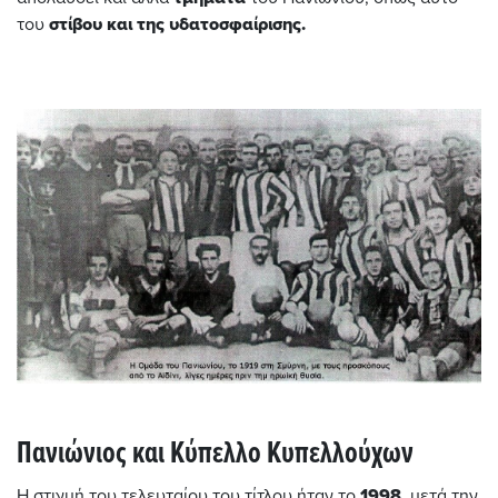
του
στίβου και της υδατοσφαίρισης.
Πανιώνιος και Κύπελλο Κυπελλούχων
Η στιγμή του τελευταίου του τίτλου ήταν το
1998,
μετά την