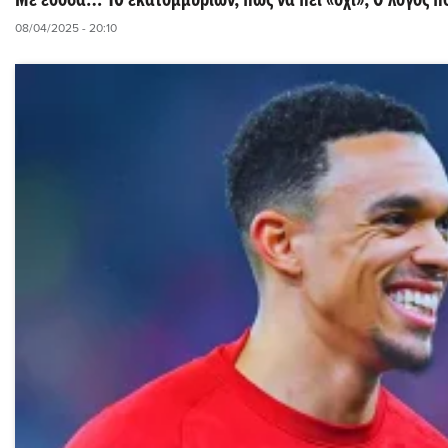
Με έσοδα… 10 εκατομμυρίων, πώς να πει «όχι»; Ο λόγος πο
08/04/2025 - 20:10