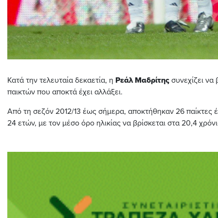
Κατά την τελευταία δεκαετία, η
Ρεάλ
Μαδρίτης
συνεχίζει να 
παικτών που αποκτά έχει αλλάξει.
Από τη σεζόν 2012/13 έως σήμερα, αποκτήθηκαν 26 παίκτες έ
24 ετών, με τον μέσο όρο ηλικίας να βρίσκεται στα 20,4 χρόνι