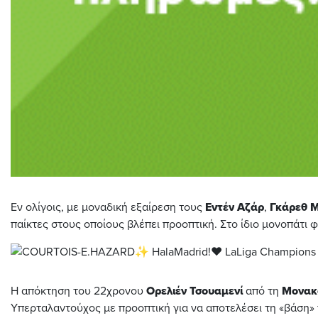
Εν ολίγοις, με μοναδική εξαίρεση τους
Εντέν
Αζάρ
,
Γκάρεθ
Μ
παίκτες στους οποίους βλέπει προοπτική. Στο ίδιο μονοπάτι φα
Η απόκτηση του 22χρονου
Ορελιέν
Τσουαμενί
από τη
Μονακ
Υπερταλαντούχος με προοπτική για να αποτελέσει τη «βάση» 