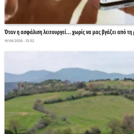
Όταν η ασφάλιση λειτουργεί… χωρίς να μας βγάζει από τη 
14/04/2026 - 12:32