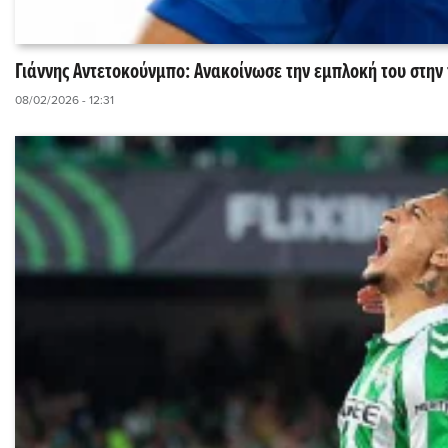
Γιάννης Αντετοκούνμπο: Ανακοίνωσε την εμπλοκή του στην 
08/02/2026 - 12:31