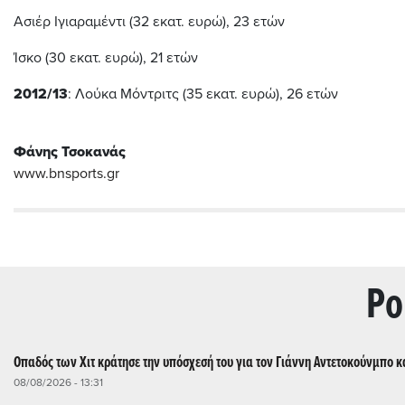
Ασιέρ Ιγιαραμέντι (32 εκατ. ευρώ), 23 ετών
Ίσκο (30 εκατ. ευρώ), 21 ετών
2012/13
: Λούκα Μόντριτς (35 εκατ. ευρώ), 26 ετών
Φάνης Τσοκανάς
www.bnsports.gr
Ρo
Οπαδός των Χιτ κράτησε την υπόσχεσή του για τον Γιάννη Αντετοκούνμπο κα
08/08/2026 - 13:31