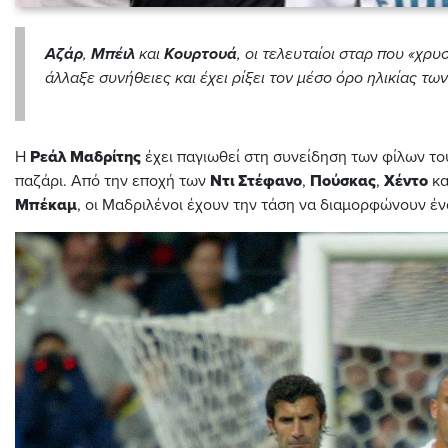
Αζάρ
,
Μπέιλ
και
Κουρτουά
, οι τελευταίοι σταρ που «χ
άλλαξε συνήθειες και έχει ρίξει τον μέσο όρο ηλικίας τ
Η
Ρεάλ
Μαδρίτης
έχει παγιωθεί στη συνείδηση των φίλων τ
παζάρι. Από την εποχή των
Ντι
Στέφανο
,
Πούσκας
,
Χέντο
κα
Μπέκαμ
, οι Μαδριλένοι έχουν την τάση να διαμορφώνουν έν