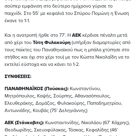
σούπερ εμφάνιση στο δεύτερο ημίχρονο γύρισε το
παιχνίδι. Στο 55’ με κεφαλιά του Σπύρου Πομώνη η Ένωση
έκανε το 1-1.
Και η ανατροπή ήρθε στο 77’. Η
ΑΕΚ
κέρδισε πέναλτι μετά
από χέρι του
Τότη Φυλακούρη
(υπήρξαν διαμαρτυρίες από
τους παίκτες του Παναθηναϊκού πως η μπάλα χτύπησε στο
στήθος και όχι στο χέρι του) με τον Κώστα Νικολαΐδη να το
εκτελεί εύστοχα και να κάνει το 1-2.
ΣΥΝΘΕΣΕΙΣ:
ΠΑΝΑΘΗΝΑΪΚΟΣ (Πούσκας):
Κωνσταντίνου,
Μητρόπουλος, Καψής, Σούρπης, Αθανασόπουλος,
Ελευθεράκης, Δομάζος, Φυλακούρης, Παπαδημητρίου,
Αντωνιάδης, Κουβάς (75’ Δεληγιάννης)
ΑΕΚ (Στάνκοβιτς):
Κωνσταντινίδης, Νικολάου (67’ Κάχρης),
Θεοδωρίδης, Σκευοφύλακας, Τόσκας, Κεφαλίδης (46’