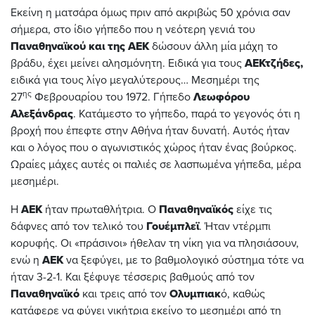
Εκείνη η ματσάρα όμως πριν από ακριβώς 50 χρόνια σαν
σήμερα, στο ίδιο γήπεδο που η νεότερη γενιά του
Παναθηναϊκού και της ΑΕΚ
δώσουν άλλη μία μάχη το
βράδυ, έχει μείνει αλησμόνητη. Ειδικά για τους
ΑΕΚτζήδες,
ειδικά για τους λίγο μεγαλύτερους… Μεσημέρι της
ης
27
Φεβρουαρίου του 1972. Γήπεδο
Λεωφόρου
Αλεξάνδρας
. Κατάμεστο το γήπεδο, παρά το γεγονός ότι η
βροχή που έπεφτε στην Αθήνα ήταν δυνατή. Αυτός ήταν
και ο λόγος που ο αγωνιστικός χώρος ήταν ένας βούρκος.
Ωραίες μάχες αυτές οι παλιές σε λασπωμένα γήπεδα, μέρα
μεσημέρι.
Η
ΑΕΚ
ήταν πρωταθλήτρια. Ο
Παναθηναϊκός
είχε τις
δάφνες από τον τελικό του
Γουέμπλεϊ
. Ήταν ντέρμπι
κορυφής. Οι «πράσινοι» ήθελαν τη νίκη για να πλησιάσουν,
ενώ η
ΑΕΚ
να ξεφύγει, με το βαθμολογικό σύστημα τότε να
ήταν 3-2-1. Και ξέφυγε τέσσερις βαθμούς από τον
Παναθηναϊκό
και τρεις από τον
Ολυμπιακ
ό, καθώς
κατάφερε να φύγει νικήτρια εκείνο το μεσημέρι από τη