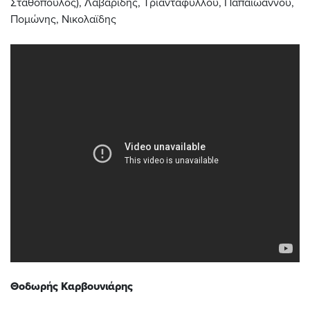
Σταθόπουλος), Λαβαρίδης, Τριανταφύλλου, Παπαϊωάννου,
Πομώνης, Νικολαϊδης
Θοδωρής Καρβουνιάρης