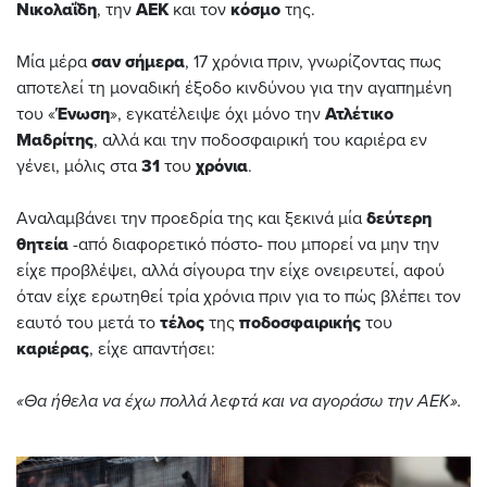
Νικολαΐδη
, την
ΑΕΚ
και τον
κόσμο
της.
Μία μέρα
σαν
σήμερα
, 17 χρόνια πριν, γνωρίζοντας πως
αποτελεί τη μοναδική έξοδο κινδύνου για την αγαπημένη
του «
Ένωση
», εγκατέλειψε όχι μόνο την
Ατλέτικο
Μαδρίτης
, αλλά και την ποδοσφαιρική του καριέρα εν
γένει, μόλις στα
31
του
χρόνια
.
Αναλαμβάνει την προεδρία της και ξεκινά μία
δεύτερη
θητεία
-από διαφορετικό πόστο- που μπορεί να μην την
είχε προβλέψει, αλλά σίγουρα την είχε ονειρευτεί, αφού
όταν είχε ερωτηθεί τρία χρόνια πριν για το πώς βλέπει τον
εαυτό του μετά το
τέλος
της
ποδοσφαιρικής
του
καριέρας
, είχε απαντήσει:
«Θα ήθελα να έχω πολλά λεφτά και να αγοράσω την ΑΕΚ».