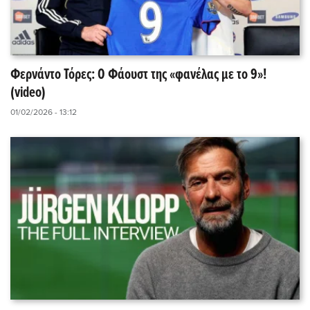
Φερνάντο Τόρες: Ο Φάουστ της «φανέλας με το 9»!
(video)
01/02/2026 - 13:12