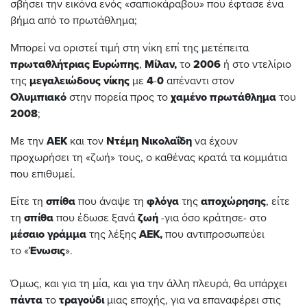
σβήσει την εικόνα ενός «σαπιοκάραβου» που έφτασε ένα
βήμα από το πρωτάθλημα;
Μπορεί να οριστεί τιμή στη νίκη επί της μετέπειτα
πρωταθλήτριας
Ευρώπης
,
Μίλαν,
το
2006
ή στο ντελίριο
της
μεγαλειώδους
νίκης
με
4
-
0
απέναντι στον
Ολυμπιακό
στην πορεία προς το
χαμένο
πρωτάθλημα
του
2008
;
Με την
ΑΕΚ
και τον
Ντέμη
Νικολαΐδη
να έχουν
προχωρήσει τη «ζωή» τους, ο καθένας κρατά τα κομμάτια
που επιθυμεί.
Είτε τη
σπίθα
που άναψε τη
φλόγα
της
αποχώρησης
, είτε
τη
σπίθα
που έδωσε ξανά
ζωή
-για όσο κράτησε- στο
μέσαιο
γράμμα
της λέξης
ΑΕΚ,
που αντιπροσωπεύει
το «
Ένωσις
».
Όμως, και για τη μία, και για την άλλη πλευρά, θα υπάρχει
πάντα
το
τραγούδι
μιας εποχής, για να επαναφέρει στις