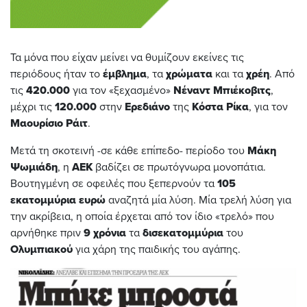
Τα μόνα που είχαν μείνει να θυμίζουν εκείνες τις
περιόδους ήταν το
έμβλημα
, τα
χρώματα
και τα
χρέη
. Από
τις
420.000
για τον «ξεχασμένο»
Νέναντ Μπιέκοβιτς
,
μέχρι τις
120.000
στην
Ερεδιάνο
της
Κόστα Ρίκα
, για τον
Μαουρίσιο
Ράιτ
.
Μετά τη σκοτεινή -σε κάθε επίπεδο- περίοδο του
Μάκη
Ψωμιάδη
, η
ΑΕΚ
βαδίζει σε πρωτόγνωρα μονοπάτια.
Βουτηγμένη σε οφειλές που ξεπερνούν τα
105
εκατομμύρια
ευρώ
αναζητά μία λύση. Μία τρελή λύση για
την ακρίβεια, η οποία έρχεται από τον ίδιο «τρελό» που
αρνήθηκε πριν
9 χρόνια
τα
δισεκατομμύρια
του
Ολυμπιακού
για χάρη της παιδικής του αγάπης.