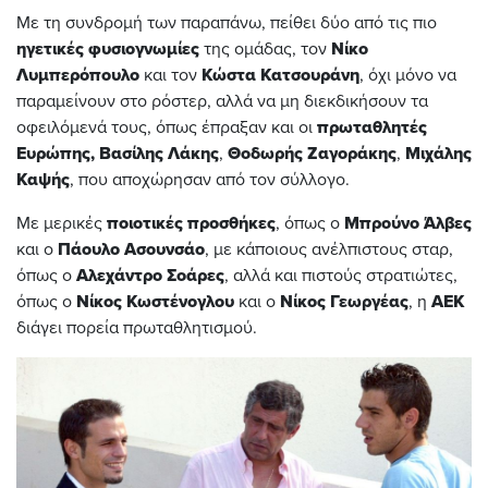
Με τη συνδρομή των παραπάνω, πείθει δύο από τις πιο
ηγετικές
φυσιογνωμίες
της ομάδας, τον
Νίκο
Λυμπερόπουλο
και τον
Κώστα Κατσουράνη
, όχι μόνο να
παραμείνουν στο ρόστερ, αλλά να μη διεκδικήσουν τα
οφειλόμενά τους, όπως έπραξαν και οι
πρωταθλητές
Ευρώπης,
Βασίλης
Λάκης
,
Θοδωρής
Ζαγοράκης
,
Μιχάλης
Καψής
, που αποχώρησαν από τον σύλλογο.
Με μερικές
ποιοτικές προσθήκες
, όπως ο
Μπρούνο
Άλβες
και ο
Πάουλο
Ασουνσάο
, με κάποιους ανέλπιστους σταρ,
όπως ο
Αλεχάντρο
Σοάρες
, αλλά και πιστούς στρατιώτες,
όπως ο
Νίκος
Κωστένογλου
και ο
Νίκος
Γεωργέας
, η
ΑΕΚ
διάγει πορεία πρωταθλητισμού.