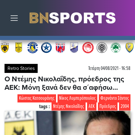
Toggle navigation
Retro Stories
Τετάρτη 04/08/2021 - 16:58
Ο Ντέμης Νικολαΐδης, πρόεδρος της
ΑΕΚ: Μόνη ξανά δεν θα σ´αφήσω…
Κώστας Κατσουράνης
Νίκος Λυμπερόπουλος
Φερνάντο Σάντος
tags :
Ντέμης Νικολαΐδης
ΑΕΚ
Πρόεδρος
2004