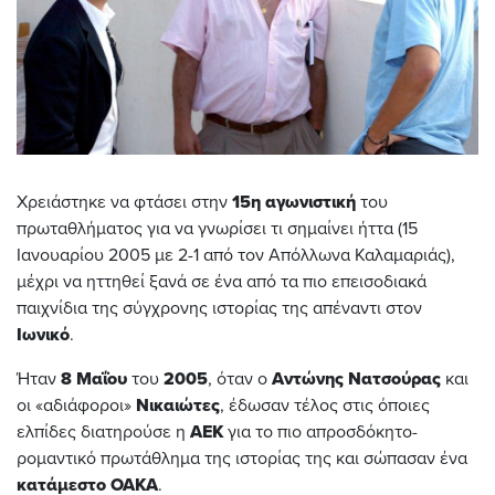
Χρειάστηκε να φτάσει στην
15η αγωνιστική
του
πρωταθλήματος για να γνωρίσει τι σημαίνει ήττα (15
Ιανουαρίου 2005 με 2-1 από τον Απόλλωνα Καλαμαριάς),
μέχρι να ηττηθεί ξανά σε ένα από τα πιο επεισοδιακά
παιχνίδια της σύγχρονης ιστορίας της απέναντι στον
Ιωνικό
.
Ήταν
8
Μαΐου
του
2005
, όταν ο
Αντώνης Νατσούρας
και
οι «αδιάφοροι»
Νικαιώτες
, έδωσ
αν τέλος στις όποιες
ελπίδες διατηρούσε η
ΑΕΚ
για το πιο απροσδόκητο-
ρομαντικό
πρωτάθλημα της ιστορίας της και σώπασαν ένα
κατάμεστο ΟΑΚΑ
.