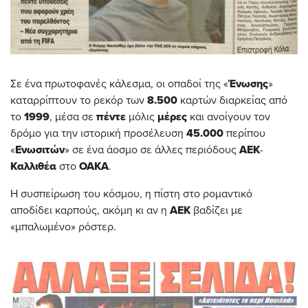
Σε ένα πρωτοφανές κάλεσμα, οι οπαδοί της «
Ένωσης
»
καταρρίπτουν το ρεκόρ των
8.500
καρτών διαρκείας από
το
1999
, μέσα σε
πέντε
μόλις
μέρες
και ανοίγουν τον
δρόμο για την ιστορική προσέλευση
45.000
περίπου
«
Ενωσιτών
» σε ένα άοσμο σε άλλες περιόδους
ΑΕΚ
-
Καλλιθέα
στο
ΟΑΚΑ
.
Η συσπείρωση του κόσμου, η πίστη στο ρομαντικό
αποδίδει καρπούς, ακόμη κι αν η
ΑΕΚ
βαδίζει με
«μπαλωμένο» ρόστερ.