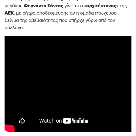
μεγάλος
Φερνάντο
Σάντος
γίνεται ο «
αρχιτέκτονας
» της
ΑΕΚ
, με ρήτρα αποδέσμευσης αν η ομάδα πτωχεύσει,
δείγμα της αβεβαιότητας που υπήρχε γύρω από τον
σύλλογο.