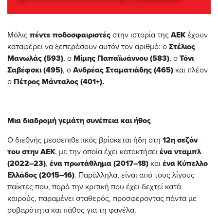
Μόλις
πέντε ποδοσφαιριστές
στην ιστορία της
ΑΕΚ
έχουν
καταφέρει να ξεπεράσουν αυτόν τον αριθμό: ο
Στέλιος
Μανωλάς (593)
, ο
Μίμης Παπαϊωάννου (583)
, ο
Τόνι
Σαβέφσκι (495)
, ο
Ανδρέας Σταματιάδης (465)
και πλέον
ο
Πέτρος Μάνταλος (401+).
Μια διαδρομή γεμάτη συνέπεια και ήθος
Ο διεθνής μεσοεπιθετικός βρίσκεται ήδη στη
12η σεζόν
του στην ΑΕΚ
, με την οποία έχει κατακτήσει
ένα νταμπλ
(2022–23)
,
ένα πρωτάθλημα (2017–18)
και
ένα Κύπελλο
Ελλάδος (2015–16)
. Παράλληλα, είναι από τους λίγους
παίκτες που, παρά την κριτική που έχει δεχτεί κατά
καιρούς, παραμένει σταθερός, προσφέροντας πάντα με
σοβαρότητα και πάθος για τη φανέλα.