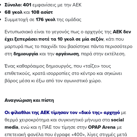
Σύνολο: 401
εμφανίσεις με την ΑΕΚ
68 γκολ
και
108 ασίστ
Συμμετοχή σε
176 γκολ
της ομάδας
Εντυπωσιακό είναι το γεγονός πως ο αρχηγός της
ΑΕΚ
δεν
έχει ξεπεράσει ποτέ τα 10 γκολ σε μία σεζόν
, κάτι που
μαρτυρά πως το παιχνίδι του βασίστηκε πάντα περισσότερο
στη
δημιουργία
και την
οργάνωση
, παρά στην εκτέλεση.
Ένας καθαρόαιμος δημιουργός, που «ταΐζει» τους
επιθετικούς, κρατά ισορροπίες στο κέντρο και σηκώνει
βάρος μέσα κι έξω από τον αγωνιστικό χώρο.
Αναγνώριση και πίστη
Οι φίλαθλοι της ΑΕΚ τίμησαν τον «δικό της» αρχηγό
με
θερμό χειροκρότημα και συγκινητικό μήνυμα στα
social
media
, ενώ και η ΠΑΕ τον τίμησε στην
OPAP
Arena
με
επετειακή φανέλα που έγραφε «400», λίγες στιγμές μετά