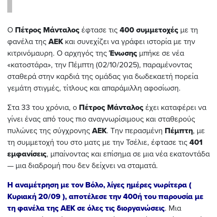
Ο
Πέτρος Μάνταλος
έφτασε τις
400
συμμετοχές
με τη
φανέλα της
ΑΕΚ
και συνεχίζει να γράφει ιστορία με την
κιτρινόμαυρη. Ο αρχηγός της
Ένωσης
μπήκε σε νέα
«κατοστάρα», την Πέμπτη (02/10/2025), παραμένοντας
σταθερά στην καρδιά της ομάδας για δωδεκαετή πορεία
γεμάτη στιγμές, τίτλους και απαράμιλλη αφοσίωση.
Στα 33 του χρόνια, ο
Πέτρος
Μάνταλος
έχει καταφέρει να
γίνει ένας από τους πιο αναγνωρίσιμους και σταθερούς
πυλώνες της σύγχρονης
ΑΕΚ
. Την περασμένη
Πέμπτη
, με
τη συμμετοχή του στο ματς με την Τσέλιε, έφτασε τις
401
εμφανίσεις
, μπαίνοντας και επίσημα σε μια νέα εκατοντάδα
— μια διαδρομή που δεν δείχνει να σταματά.
Η αναμέτρηση με τον Βόλο, λίγες ημέρες νωρίτερα (
Κυριακή 20/09 ), αποτέλεσε την 400ή του παρουσία με
τη φανέλα της ΑΕΚ σε όλες τις διοργανώσεις
. Μια