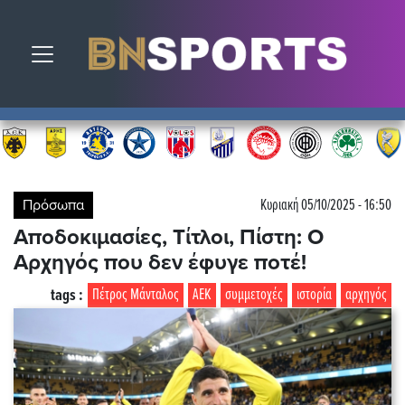
Toggle navigation
Πρόσωπα
Κυριακή 05/10/2025 - 16:50
Αποδοκιμασίες, Τίτλοι, Πίστη: Ο
Αρχηγός που δεν έφυγε ποτέ!
tags :
Πέτρος Μάνταλος
ΑΕΚ
συμμετοχές
ιστορία
αρχηγός