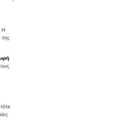
. Η
 της
ωρή
τους
 τότε
αίες