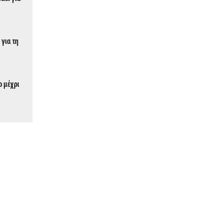
 για τη
ρ μέχρι