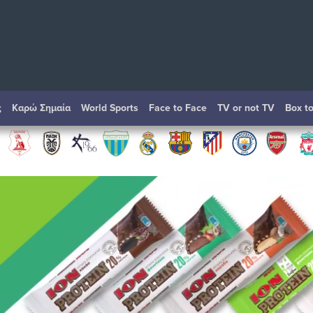
ς
Καρώ Σημαία
World Sports
Face to Face
TV or not TV
Box t