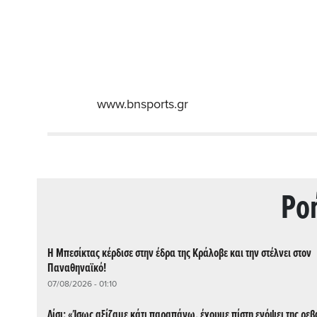
www.bnsports.gr
Ρo
Η Μπεσίκτας κέρδισε στην έδρα της Κράλοβε και την στέλνει στον
Παναθηναϊκό!
07/08/2026 - 01:10
Λίσι: «Ίσως αξίζαμε κάτι παραπάνω, έχουμε πίστη ενόψει της ρεβ