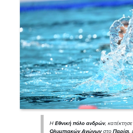
Η
Εθνική πόλο ανδρών
, κατέκτησ
Ολυμπιακών Αγώνων
στο
Παρίσι
,