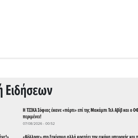
ή Ειδήσεων
Η ΤΣΣΚΑ Σόφιας έκανε «πάρτι» επί της Μακάμπι Τελ Αβίβ και ο ΟΦ
περιμένει!
07/08/2026 - 00:52
άνς!»
«Κόλλησε» στο ξεκίνημα αλλά κρατάει την εικόνα υπεροχής και π