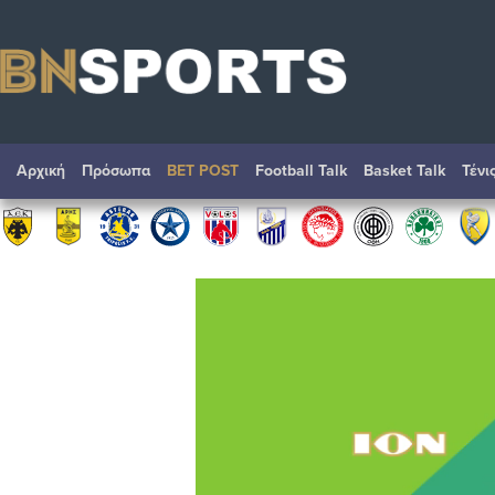
Αρχική
Πρόσωπα
BET POST
Football Talk
Basket Talk
Τένι