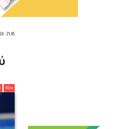
24 - 21:45
ύ
4
Πόλο