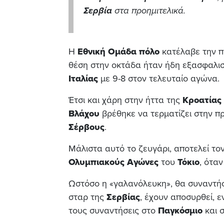
Σερβία
στα προημιτελικά.
Η
Εθνική Ομάδα πόλο
κατέλαβε την π
θέση στην οκτάδα ήταν ήδη εξασφαλισμ
Ιταλίας
με 9-8 στον τελευταίο αγώνα.
Έτσι και χάρη στην ήττα της
Κροατίας
Βλάχου
βρέθηκε να τερματίζει στην π
Σέρβους
.
Μάλιστα αυτό το ζευγάρι, αποτελεί το
Ολυμπιακούς Αγώνες
του
Τόκιο
, όταν
Ωστόσο η «γαλανόλευκη», θα συναντήσ
σταρ της
Σερβίας
, έχουν αποσυρθεί, ε
τους συναντήσεις στο
Παγκόσμιο
και 