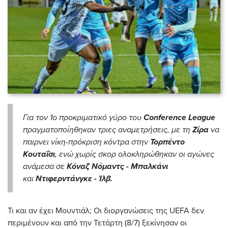
Για τον 1ο προκριματικό γύρο του
Conference League
πραγματοποίηθηκαν τριες αναμετρήσεις, με τη
Ζίρα
να
παιρνει νίκη-πρόκριση κόντρα στην
Τορπέντο
Κουταΐσι
, ενώ χωρίς σκορ ολοκληρώθηκαν οι αγώνες
ανάμεσα σε
Κόναζ Νόμαντς - Μπαλκάνι
και
Ντιφερντάνγκε - Ίλβ.
Τι και αν έχει Μουντιάλ; Οι διοργανώσεις της UEFA δεν
περιμένουν και από την Τετάρτη (8/7) ξεκίνησαν οι