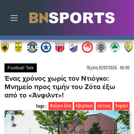
Toggle navigation
Football Talk
Πέμπτη 02/07/2026 - 00:00
Ένας χρόνος χωρίς τον Ντιόγκο:
Μνημείο προς τιμήν του Ζότα έξω
από το «Άνφιλντ»!
tags :
Ντιόγκο Ζότα
Λίβερπουλ
επέτειος
Άνφιλντ