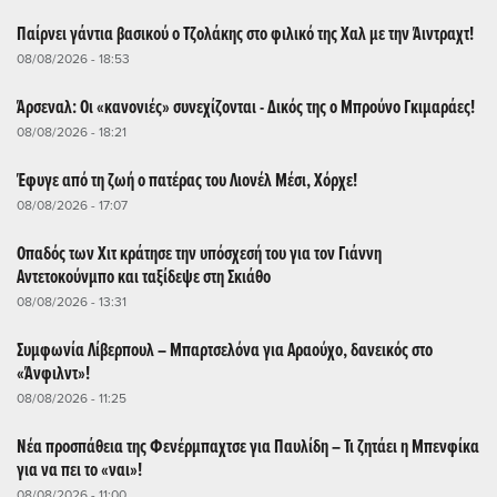
Παίρνει γάντια βασικού ο Τζολάκης στο φιλικό της Χαλ με την Άιντραχτ!
08/08/2026 - 18:53
Άρσεναλ: Οι «κανονιές» συνεχίζονται - Δικός της ο Μπρούνο Γκιμαράες!
08/08/2026 - 18:21
Έφυγε από τη ζωή ο πατέρας του Λιονέλ Μέσι, Χόρχε!
08/08/2026 - 17:07
Οπαδός των Χιτ κράτησε την υπόσχεσή του για τον Γιάννη
Αντετοκούνμπο και ταξίδεψε στη Σκιάθο
08/08/2026 - 13:31
Συμφωνία Λίβερπουλ – Μπαρτσελόνα για Αραούχο, δανεικός στο
«Άνφιλντ»!
08/08/2026 - 11:25
Νέα προσπάθεια της Φενέρμπαχτσε για Παυλίδη – Τι ζητάει η Μπενφίκα
για να πει το «ναι»!
08/08/2026 - 11:00