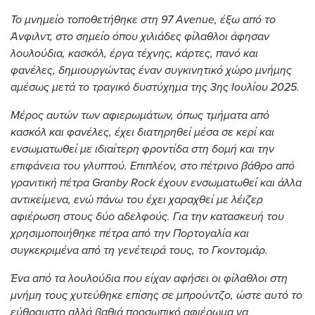
Το μνημείο τοποθετήθηκε στη 97 Avenue, έξω από το
Άνφιλντ, στο σημείο όπου χιλιάδες φίλαθλοι άφησαν
λουλούδια, κασκόλ, έργα τέχνης, κάρτες, πανό και
φανέλες, δημιουργώντας έναν συγκινητικό χώρο μνήμης
αμέσως μετά το τραγικό δυστύχημα της 3ης Ιουλίου 2025.
Μέρος αυτών των αφιερωμάτων, όπως τμήματα από
κασκόλ και φανέλες, έχει διατηρηθεί μέσα σε κερί και
ενσωματωθεί με ιδιαίτερη φροντίδα στη δομή και την
επιφάνεια του γλυπτού. Επιπλέον, στο πέτρινο βάθρο από
γρανιτική πέτρα Granby Rock έχουν ενσωματωθεί και άλλα
αντικείμενα, ενώ πάνω του έχει χαραχθεί με λέιζερ
αφιέρωση στους δύο αδελφούς. Για την κατασκευή του
χρησιμοποιήθηκε πέτρα από την Πορτογαλία και
συγκεκριμένα από τη γενέτειρά τους, το Γκοντομάρ.
Ένα από τα λουλούδια που είχαν αφήσει οι φίλαθλοι στη
μνήμη τους χυτεύθηκε επίσης σε μπρούντζο, ώστε αυτό το
εύθραυστο αλλά βαθιά προσωπικό αφιέρωμα να