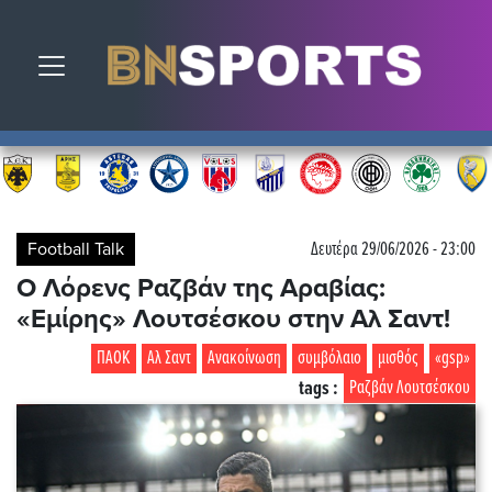
Toggle navigation
Football Talk
Δευτέρα 29/06/2026 - 23:00
Ο Λόρενς Ραζβάν της Αραβίας:
«Εμίρης» Λουτσέσκου στην Αλ Σαντ!
ΠΑΟΚ
Αλ Σαντ
Ανακοίνωση
συμβόλαιο
μισθός
«gsp»
tags :
Ραζβάν Λουτσέσκου