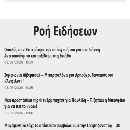
Ρoή Ειδήσεων
Οπαδός των Χιτ κράτησε την υπόσχεσή του για τον Γιάννη
Αντετοκούνμπο και ταξίδεψε στη Σκιάθο
08/08/2026 - 13:31
Συμφωνία Λίβερπουλ – Μπαρτσελόνα για Αραούχο, δανεικός στο
«Άνφιλντ»!
08/08/2026 - 11:25
Νέα προσπάθεια της Φενέρμπαχτσε για Παυλίδη – Τι ζητάει η Μπενφίκα
για να πει το «ναι»!
08/08/2026 - 11:00
Μοχάμεντ Σαλάχ: Το απίστευτο συμβόλαιο με την Τραμπζονσπόρ – 30