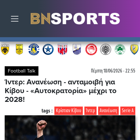
Toggle navigation
Football Talk
Πέμπτη 18/06/2026 - 22:55
Ίντερ: Ανανέωση - ανταμοιβή για
Κίβου - «Αυτοκρατορία» μέχρι το
2028!
tags :
Κρίστιαν Κίβου
Ίντερ
Ανανέωση
Serie A