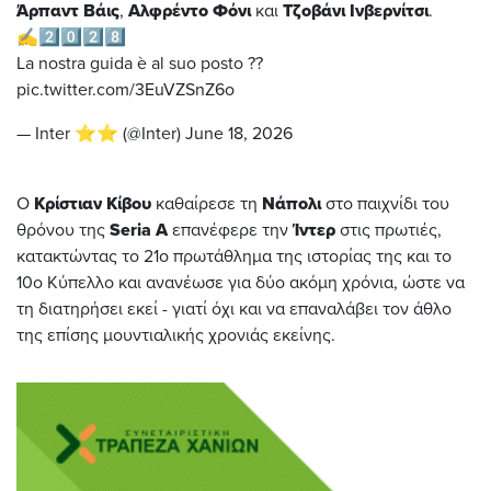
Άρπαντ Βάις
,
Αλφρέντο Φόνι
και
Τζοβάνι Ινβερνίτσι
.
✍️2️⃣0️⃣2️⃣8️⃣
La nostra guida è al suo posto ??
pic.twitter.com/3EuVZSnZ6o
— Inter ⭐⭐ (@Inter)
June 18, 2026
Ο
Κρίστιαν Κίβου
καθαίρεσε τη
Νάπολι
στο παιχνίδι του
θρόνου της
Seria A
επανέφερε την
Ίντερ
στις πρωτιές,
κατακτώντας το 21ο πρωτάθλημα της ιστορίας της και το
10ο Κύπελλο και ανανέωσε για δύο ακόμη χρόνια, ώστε να
τη διατηρήσει εκεί - γιατί όχι και να επαναλάβει τον άθλο
της επίσης μουντιαλικής χρονιάς εκείνης.