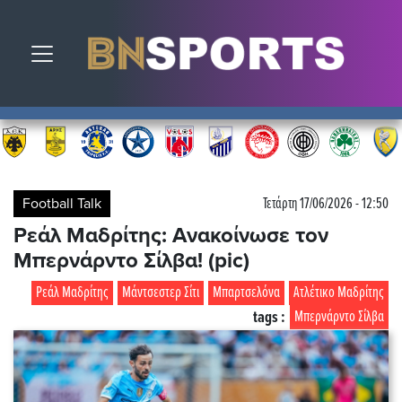
Toggle navigation
Football Talk
Τετάρτη 17/06/2026 - 12:50
Ρεάλ Μαδρίτης: Ανακοίνωσε τον
Μπερνάρντο Σίλβα! (pic)
Ρεάλ Μαδρίτης
Μάντσεστερ Σίτι
Μπαρτσελόνα
Ατλέτικο Μαδρίτης
tags :
Μπερνάρντο Σίλβα