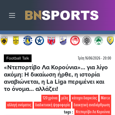
Toggle navigation
Football Talk
Τρίτη 16/06/2026 - 20:00
«Ντεπορτίβο Λα Κορούνια»... για λίγο
ακόμη: Η δικαίωση ήρθε, η ιστορία
αναβιώνεται, η La Liga περιμένει και
το όνομα... αλλάζει!
120 χρόνια
μέλη
κάτοχοι διαρκείας
Marca
αλλαγή ονόματος
διαδικτυακή ψηφοφορία
διοικητική αναδιάρθρωση
tags :
Ντεπορτίβο Λα Κορούνια