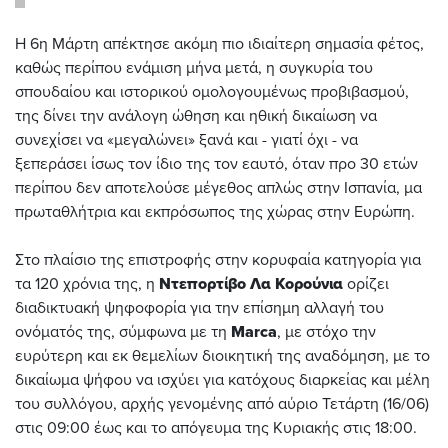
Η 6η Μάρτη απέκτησε ακόμη πιο ιδιαίτερη σημασία φέτος,
καθώς περίπου ενάμιση μήνα μετά, η συγκυρία του
σπουδαίου και ιστορικού ομολογουμένως προβιβασμού,
της δίνει την ανάλογη ώθηση και ηθική δικαίωση να
συνεχίσει να «μεγαλώνει» ξανά και - γιατί όχι - να
ξεπεράσει ίσως τον ίδιο της τον εαυτό, όταν προ 30 ετών
περίπου δεν αποτελούσε μέγεθος απλώς στην Ισπανία, μα
πρωταθλήτρια και εκπρόσωπος της χώρας στην Ευρώπη.
Στο πλαίσιο της επιστροφής στην κορυφαία κατηγορία για
τα 120 χρόνια της, η
Ντεπορτίβο Λα Κορούνια
ορίζει
διαδικτυακή ψηφοφορία για την επίσημη αλλαγή του
ονόματός της, σύμφωνα με τη
Marca
, με στόχο την
ευρύτερη και εκ θεμελίων διοικητική της αναδόμηση, με το
δικαίωμα ψήφου να ισχύει για κατόχους διαρκείας και μέλη
του συλλόγου, αρχής γενομένης από αύριο Τετάρτη (16/06)
στις 09:00 έως και το απόγευμα της Κυριακής στις 18:00.