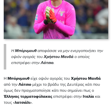
Η
Μπόρνμουθ
αποφάσισε να μην ενεργοποιήσει την
οψιόν αγοράς του
Χρήστου Μανδά
ο οποίος
επιστρέφει στην
Λάτσιο
.
Η
Μπόρνμουθ
είχε οψιόν αγοράς του
Χρήστου Μανδά
από την
Λάτσιο
μέχρι το βράδυ της Δευτέρας κάτι που
όμως δεν πραγματοποίησε κάτι που σημαίνει πως ο
Έλληνας τερματοφύλακας
επιστρέφει στην
Ιταλία
και
τους «
λατσιάλι
».