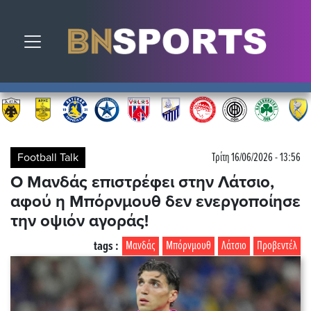
Toggle navigation
Football Talk
Τρίτη 16/06/2026 - 13:56
Ο Μανδάς επιστρέφει στην Λάτσιο,
αφού η Μπόρνμουθ δεν ενεργοποίησε
την οψιόν αγοράς!
tags :
Μανδάς
Μπόρνμουθ
Λάτσιο
Προβεντέλ