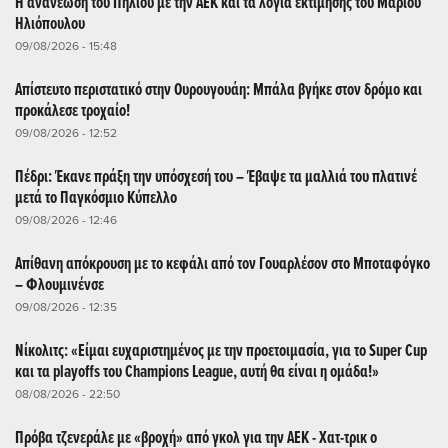
Η ανανέωση του Πήλιου με την ΑΕΚ και τα λόγια εκτίμησης του Μάριου
Ηλιόπουλου
09/08/2026 - 15:48
Απίστευτο περιστατικό στην Ουρουγουάη: Μπάλα βγήκε στον δρόμο και
προκάλεσε τροχαίο!
09/08/2026 - 12:52
Πέδρι: Έκανε πράξη την υπόσχεσή του – Έβαψε τα μαλλιά του πλατινέ
μετά το Παγκόσμιο Κύπελλο
09/08/2026 - 12:46
Απίθανη απόκρουση με το κεφάλι από τον Γουαρλέσον στο Μποταφόγκο
– Φλουμινένσε
09/08/2026 - 12:35
Νίκολιτς: «Είμαι ευχαριστημένος με την προετοιμασία, για το Super Cup
και τα playoffs του Champions League, αυτή θα είναι η ομάδα!»
08/08/2026 - 22:50
Πρόβα τζενεράλε με «βροχή» από γκολ για την ΑΕΚ - Χατ-τρικ ο