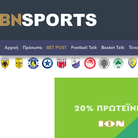
Αρχική
Πρόσωπα
BET POST
Football Talk
Basket Talk
Τένι