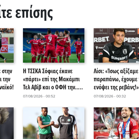
ίτε επίσης
 στην
Η ΤΣΣΚΑ Σόφιας έκανε
Λίσι: «Ίσως αξίζαμε
ι την
«πάρτι» επί της Μακάμπι
παραπάνω, έχουμε 
ναϊκό!
Τελ Αβίβ και ο ΟΦΗ την...
ενόψει της ρεβάνς!»
περιμένει!
07/08/2026 - 00:52
07/08/2026 - 00:32