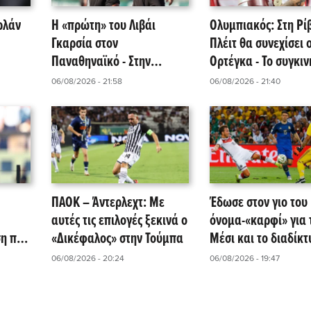
ρλάν
Η «πρώτη» του Λιβάι
Ολυμπιακός: Στη Ρί
Γκαρσία στον
Πλέιτ θα συνεχίσει 
Παναθηναϊκό - Στην
Ορτέγκα - Το συγκιν
» της
αποστολή για τη ρεβάνς με
του «αντίο»!
06/08/2026 - 21:58
06/08/2026 - 21:40
την ΤΣΣΚΑ 1948!
ΠΑΟΚ – Άντερλεχτ: Με
Έδωσε στον γιο του
αυτές τις επιλογές ξεκινά ο
όνομα-«καρφί» για 
η που
«Δικέφαλος» στην Τούμπα
Μέσι και το διαδίκτ
πήρε φωτιά
06/08/2026 - 20:24
06/08/2026 - 19:47