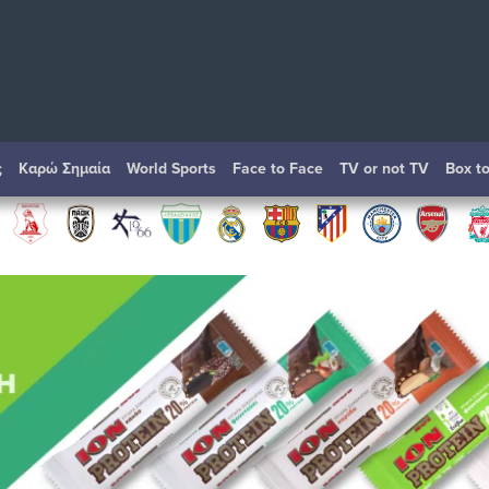
ς
Καρώ Σημαία
World Sports
Face to Face
TV or not TV
Box t