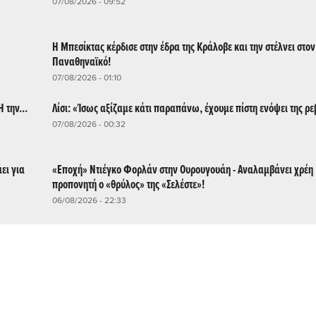
07/08/2026 - 09:52
Η Μπεσίκτας κέρδισε στην έδρα της Κράλοβε και την στέλνει στον
Παναθηναϊκό!
07/08/2026 - 01:10
 την...
Λίσι: «Ίσως αξίζαμε κάτι παραπάνω, έχουμε πίστη ενόψει της ρε
07/08/2026 - 00:32
ει για
«Εποχή» Ντιέγκο Φορλάν στην Ουρουγουάη - Αναλαμβάνει χρέη
προπονητή ο «θρύλος» της «Σελέστε»!
06/08/2026 - 22:33