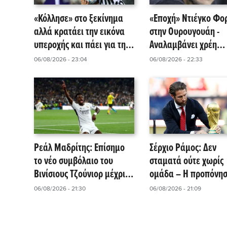
«Κόλλησε» στο ξεκίνημα
«Εποχή» Ντιέγκο Φο
αλλά κρατάει την εικόνα
στην Ουρουγουάη -
υπεροχής και πάει για την
Αναλαμβάνει χρέη
ανατροπή στις Βρυξέλλες!
προπονητή ο «θρύλος
06/08/2026 - 23:04
06/08/2026 - 22:33
«Σελέστε»!
Ρεάλ Μαδρίτης: Επίσημο
Σέρχιο Ράμος: Δεν
το νέο συμβόλαιο του
σταματά ούτε χωρίς
Βινίσιους Τζούνιορ μέχρι
ομάδα – Η προπόνησ
το 2032
έγινε viral
06/08/2026 - 21:30
06/08/2026 - 21:09