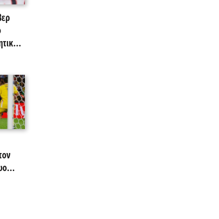
βερ
ο
ητικό
τον
υο