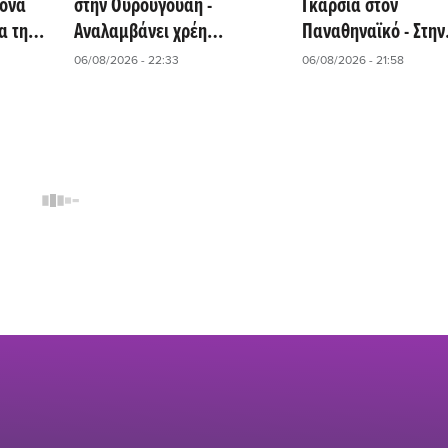
κόνα
στην Ουρουγουάη -
Γκαρσία στον
α την
Αναλαμβάνει χρέη
Παναθηναϊκό - Στην
λλες!
προπονητή ο «θρύλος» της
αποστολή για τη ρε
06/08/2026 - 22:33
06/08/2026 - 21:58
«Σελέστε»!
την ΤΣΣΚΑ 1948!