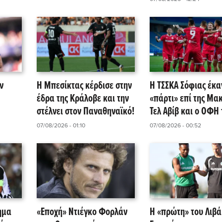
ν
Η Μπεσίκτας κέρδισε στην
Η ΤΣΣΚΑ Σόφιας έκα
έδρα της Κράλοβε και την
«πάρτι» επί της Μα
στέλνει στον Παναθηναϊκό!
Τελ Αβίβ και ο ΟΦΗ τ
περιμένει!
07/08/2026 - 01:10
07/08/2026 - 00:52
ημα
«Εποχή» Ντιέγκο Φορλάν
Η «πρώτη» του Λιβά