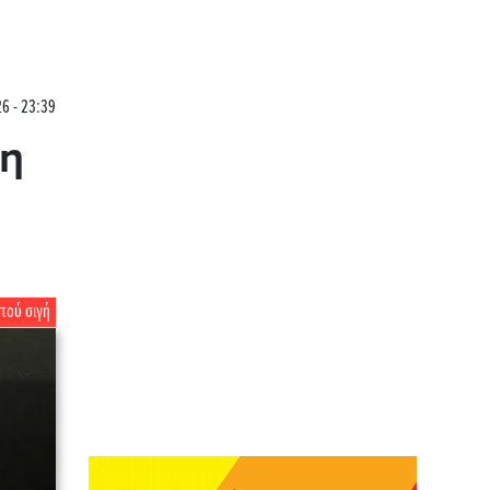
26 - 23:39
τη
τού σιγή