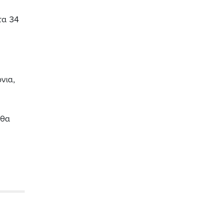
τα 34
νια,
 θα