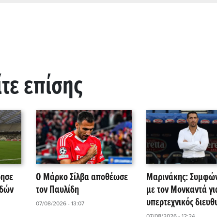
ίτε επίσης
ρησε
Ο Μάρκο Σίλβα αποθέωσε
Μαρινάκης: Συμφώ
αδών
τον Παυλίδη
με τον Μονκαντά γι
υπερτεχνικός διευθ
07/08/2026 - 13:07
ΚΑ
στις τρεις ομάδες τ
07/08/2026 - 12:24