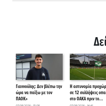
Δε
Γιαννούλης: Δεν βλέπω την
Η αστυνομία προχώ
ώρα να παίξω με τον
σε 12 συλλήψεις οπ
ΠΑΟΚ»
στο ΟΑΚΑ πριν το
Παναθηναϊκός – ΤΣΣ
07/08/2026 - 15:08
07/08/2026 - 14:41