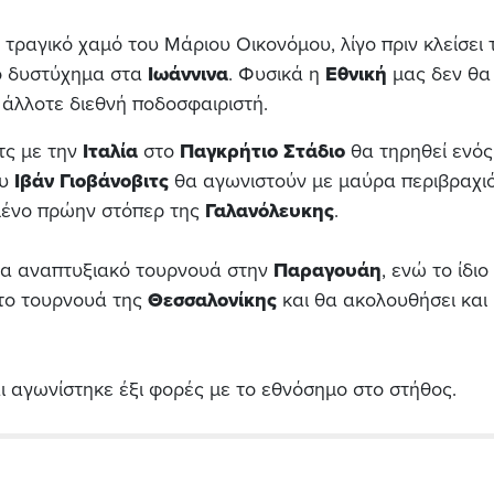
 τραγικό χαμό του Μάριου Οικονόμου, λίγο πριν κλείσει 
ίο δυστύχημα στα
Ιωάννινα
. Φυσικά η
Εθνική
μας δεν θα
 άλλοτε διεθνή ποδοσφαιριστή.
τς με την
Ιταλία
στο
Παγκρήτιο Στάδιο
θα τηρηθεί ενός
ου
Ιβάν Γιοβάνοβιτς
θα αγωνιστούν με μαύρα περιβραχιό
μένο πρώην στόπερ της
Γαλανόλευκης
.
να αναπτυξιακό τουρνουά στην
Παραγουάη
, ενώ το ίδιο
το τουρνουά της
Θεσσαλονίκης
και θα ακολουθήσει και
αι αγωνίστηκε έξι φορές με το εθνόσημο στο στήθος.