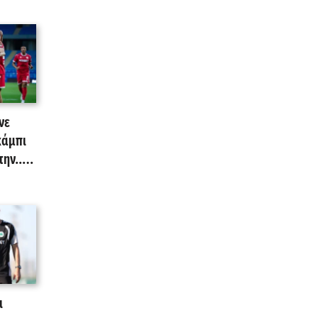
νε
κάμπι
ην...
ι