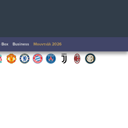
o Box
Βusiness
Μουντιάλ 2026