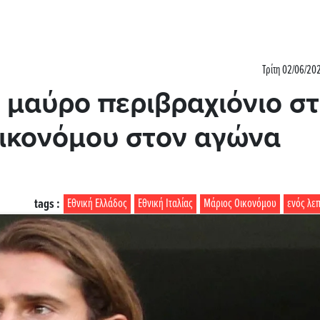
Τρίτη 02/06/20
ι μαύρο περιβραχιόνιο σ
ικονόμου στον αγώνα
tags :
Εθνική Ελλάδος
Εθνική Ιταλίας
Μάριος Οικονόμου
ενός λεπ