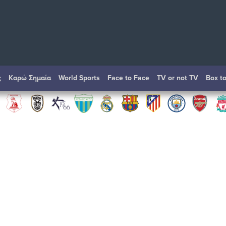
ς
Καρώ Σημαία
World Sports
Face to Face
TV or not TV
Box t