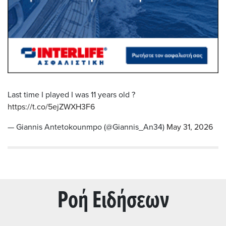
Last time I played I was 11 years old ?
https://t.co/5ejZWXH3F6
— Giannis Antetokounmpo (@Giannis_An34)
May 31, 2026
Ρoή Ειδήσεων