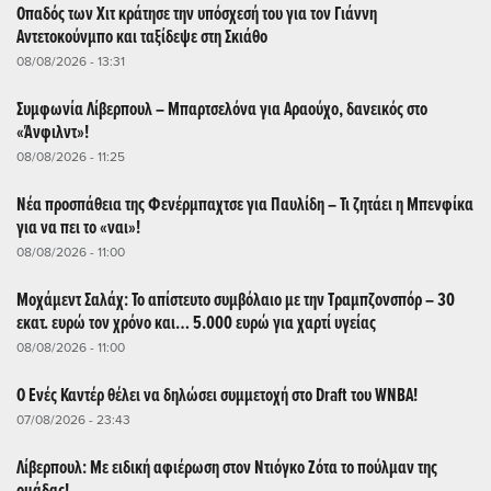
Οπαδός των Χιτ κράτησε την υπόσχεσή του για τον Γιάννη
Αντετοκούνμπο και ταξίδεψε στη Σκιάθο
08/08/2026 - 13:31
Συμφωνία Λίβερπουλ – Μπαρτσελόνα για Αραούχο, δανεικός στο
«Άνφιλντ»!
08/08/2026 - 11:25
Νέα προσπάθεια της Φενέρμπαχτσε για Παυλίδη – Τι ζητάει η Μπενφίκα
για να πει το «ναι»!
08/08/2026 - 11:00
Μοχάμεντ Σαλάχ: Το απίστευτο συμβόλαιο με την Τραμπζονσπόρ – 30
εκατ. ευρώ τον χρόνο και… 5.000 ευρώ για χαρτί υγείας
08/08/2026 - 11:00
Ο Ενές Καντέρ θέλει να δηλώσει συμμετοχή στο Draft του WNBA!
07/08/2026 - 23:43
Λίβερπουλ: Με ειδική αφιέρωση στον Ντιόγκο Ζότα το πούλμαν της