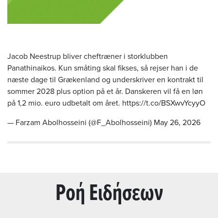
Jacob Neestrup bliver cheftræner i storklubben
Panathinaikos. Kun småting skal fikses, så rejser han i de
næste dage til Grækenland og underskriver en kontrakt til
sommer 2028 plus option på et år. Danskeren vil få en løn
på 1,2 mio. euro udbetalt om året.
https://t.co/BSXwvYcyyO
— Farzam Abolhosseini (@F_Abolhosseini)
May 26, 2026
Ρoή Ειδήσεων