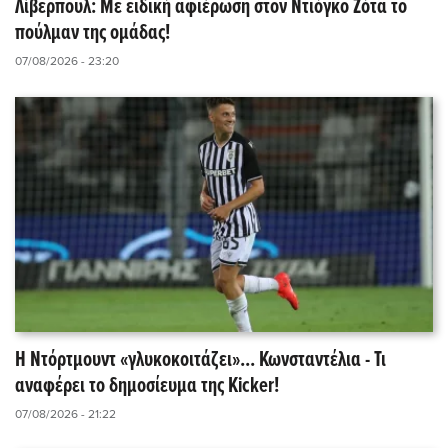
Λίβερπουλ: Με ειδική αφιέρωση στον Ντιόγκο Ζότα το
πούλμαν της ομάδας!
07/08/2026 - 23:20
Η Ντόρτμουντ «γλυκοκοιτάζει»... Κωνσταντέλια - Τι
αναφέρει το δημοσίευμα της Kicker!
07/08/2026 - 21:22