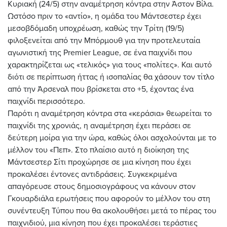
Κυριακή (24/5) στην αναμέτρηση κόντρα στην Άστον Βίλα.
Ωστόσο πριν το «αντίο», η ομάδα του Μάντσεστερ έχει
μεσοβδόμαδη υποχρέωση, καθώς την Τρίτη (19/5)
φιλοξενείται από την Μπόρμουθ για την προτελευταία
αγωνιστική της Premier League, σε ένα παιχνίδι που
χαρακτηρίζεται ως «τελικός» για τους «πολίτες». Και αυτό
διότι σε περίπτωση ήττας ή ισοπαλίας θα χάσουν τον τίτλο
από την Άρσεναλ που βρίσκεται στο +5, έχοντας ένα
παιχνίδι περισσότερο.
Παρότι η αναμέτρηση κόντρα στα «κεράσια» θεωρείται το
παιχνίδι της χρονιάς, η αναμέτρηση έχει περάσει σε
δεύτερη μοίρα για την ώρα, καθώς όλοι ασχολούνται με το
μέλλον του «Πεπ». Στο πλαίσιο αυτό η διοίκηση της
Μάντσεστερ Σίτι προχώρησε σε μια κίνηση που έχει
προκαλέσει έντονες αντιδράσεις. Συγκεκριμένα
απαγόρευσε στους δημοσιογράφους να κάνουν στον
Γκουαρδιάλα ερωτήσεις που αφορούν το μέλλον του στη
συνέντευξη Τύπου που θα ακολουθήσει μετά το πέρας του
παιχνιδιού, μια κίνηση που έχει προκαλέσει τεράστιες