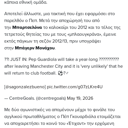
κάποια εθνική ομάδα.
Αποτελεί άλλωστε, μια τακτική που έχει εφαρμόσει στο
παρελθόν ο Πεπ. Μετά την αποχώρησή του από
την
Μπαρτσελόνα
το καλοκαίρι του 2012 και το τέλος της
τετρετούς θητείας του με τους «μπλαουγκράνα», έμεινε
εκτός πάγκων τη σεζόν 2012/13, πριν υπογράψει
στην
Μπάγερν Μονάχου
.
??| JUST IN: Pep Guardiola will take a year-long ??????????
after leaving Manchester City and it is 'very unlikely' that he
will return to club football. ⚽️?‍♂️
[
@sagonzalezbueno
]
pic.twitter.com/g07zLKre4U
— CentreGoals. (@centregoals)
May 19, 2026
Με δύο αγωνιστικές να απομένουν μέχρι το φινάλε του
αγγλικού πρωταθλήματος ο Πέπ Γκουαρδιόλα ετοιμάζεται
να αποχαιρετήσει το κοινό του «Έτιχαντ» την ερχόμενη