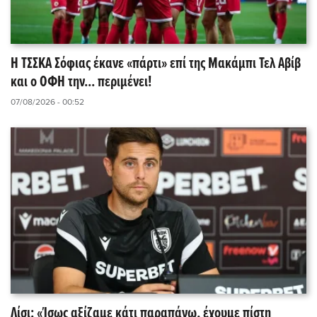
Η ΤΣΣΚΑ Σόφιας έκανε «πάρτι» επί της Μακάμπι Τελ Αβίβ
και ο ΟΦΗ την... περιμένει!
07/08/2026 - 00:52
Λίσι: «Ίσως αξίζαμε κάτι παραπάνω, έχουμε πίστη