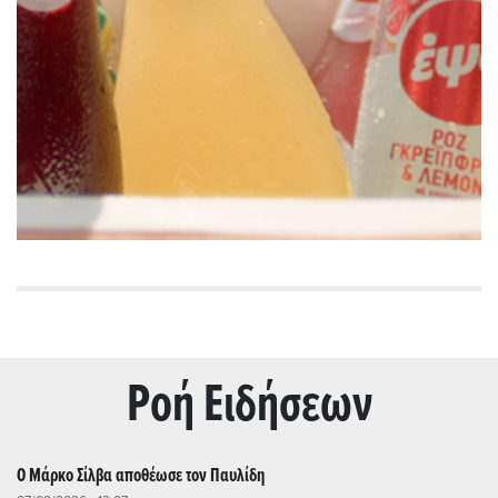
Ρoή Ειδήσεων
Ο Μάρκο Σίλβα αποθέωσε τον Παυλίδη