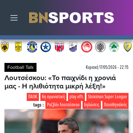
Toggle navigation
Football Talk
Κυριακή 17/05/2026 - 22:15
Λουτσέσκου: «Το παιχνίδι η χρονιά
μας - Η ηλιθιότητα μικρή λέξη!»
ΠΑΟΚ
6η αγωνιστική
play offs
Stoiximan Super League
tags :
Ραζβάν Λουτσέσκου
δηλώσεις
Παναθηναϊκός