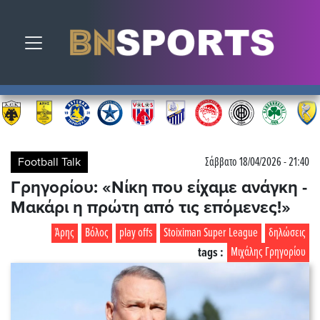
Toggle navigation
Football Talk
Σάββατο 18/04/2026 - 21:40
Γρηγορίου: «Νίκη που είχαμε ανάγκη -
Μακάρι η πρώτη από τις επόμενες!»
Άρης
Βόλος
play offs
Stoiximan Super League
δηλώσεις
tags :
Μιχάλης Γρηγορίου