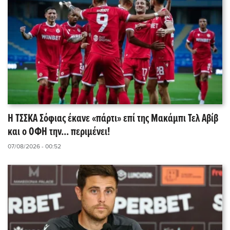
Η ΤΣΣΚΑ Σόφιας έκανε «πάρτι» επί της Μακάμπι Τελ Αβίβ
και ο ΟΦΗ την... περιμένει!
07/08/2026 - 00:52