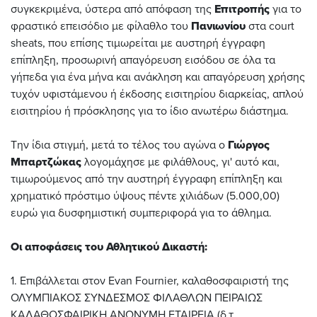
συγκεκριμένα, ύστερα από απόφαση της
Επιτροπής
για το
φραστικό επεισόδιο με φίλαθλο του
Πανιωνίου
στα court
sheats, που επίσης τιμωρείται με αυστηρή έγγραφη
επίπληξη, προσωρινή απαγόρευση εισόδου σε όλα τα
γήπεδα για ένα μήνα και ανάκληση και απαγόρευση χρήσης
τυχόν υφιστάμενου ή έκδοσης εισιτηρίου διαρκείας, απλού
εισιτηρίου ή πρόσκλησης για το ίδιο ανωτέρω διάστημα.
Την ίδια στιγμή, μετά το τέλος του αγώνα ο
Γιώργος
Μπαρτζώκας
λογομάχησε με φιλάθλους, γι' αυτό και,
τιμωρούμενος από την αυστηρή έγγραφη επίπληξη και
χρηματικό πρόστιμο ύψους πέντε χιλιάδων (5.000,00)
ευρώ για δυσφημιστική συμπεριφορά για το άθλημα.
Οι αποφάσεις του Αθλητικού Δικαστή:
1. Επιβάλλεται στον Evan Fournier, καλαθοσφαιριστή της
ΟΛΥΜΠΙΑΚΟΣ ΣΥΝΔΕΣΜΟΣ ΦΙΛΑΘΛΩΝ ΠΕΙΡΑΙΩΣ
ΚΑΛΑΘΟΣΦΑΙΡΙΚΗ ΑΝΩΝΥΜΗ ΕΤΑΙΡΕΙΑ (δ.τ.