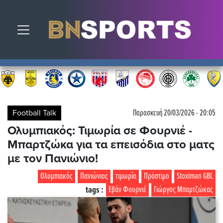
Toggle navigation
Football Talk
Παρασκευή 20/03/2026 - 20:05
Ολυμπιακός: Τιμωρία σε Φουρνιέ -
Μπαρτζώκα για τα επεισόδια στο ματς
με τον Πανιώνιο!
Ολυμπιακός
Πανιώνιος
τιμωρία
Πρόστιμο
Stoximan GBL
tags :
Εβάν Φουρνιέ
Γιώργος Μπαρτζώκας