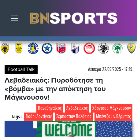
Toggle navigation
Football Talk
Δευτέρα 22/09/2025 - 17:19
Λεβαδειακός: Πυροδότησε τη
«βόμβα» με την απόκτηση του
Μάγκνουσον!
Παναθηναϊκός
Λεβαδειακός
Χόρντουρ Μάγκνουσον
tags :
Γιούρι Λοντίγκιν
Σεμπαστιάν Παλάσιος
Μπέντζαμιν Βέρμπιτς