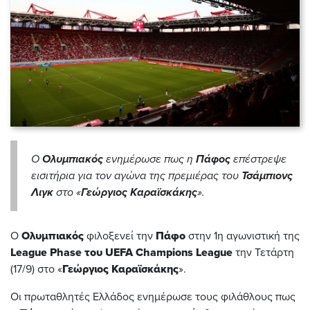
Ο
Ολυμπιακός
ενημέρωσε πως η
Πάφος
επέστρεψε
εισιτήρια για τον αγώνα της πρεμιέρας του
Τσάμπιονς
Λιγκ
στο
«
Γεώργιος
Καρα
ϊσκάκης
»
.
Ο
Ολυμπιακός
φιλοξενεί την
Πάφο
στην 1η αγωνιστική της
League
Phase
του UEFA Champions League
την Τετάρτη
(17/9) στο
«
Γεώργιος
Καρα
ϊσκάκης
»
.
Οι πρωταθλητές Ελλάδος ενημέρωσε τους φιλάθλους πως