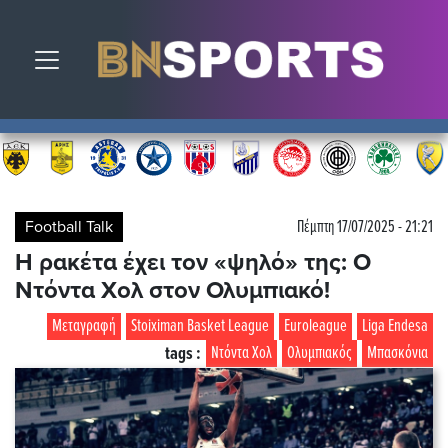
Toggle navigation
Football Talk
Πέμπτη 17/07/2025 - 21:21
Η ρακέτα έχει τον «ψηλό» της: Ο
Ντόντα Χολ στον Ολυμπιακό!
Μεταγραφή
Stoiximan Basket League
Euroleague
Liga Endesa
tags :
Ντόντα Χολ
Ολυμπιακός
Μπασκόνια