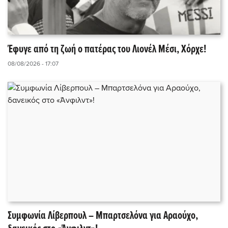
Έφυγε από τη ζωή ο πατέρας του Λιονέλ Μέσι, Χόρχε!
08/08/2026 - 17:07
Συμφωνία Λίβερπουλ – Μπαρτσελόνα για Αραούχο,