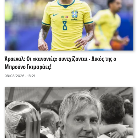
Άρσεναλ: Οι «κανονιές» συνεχίζονται - Δικός της ο
Μπρούνο Γκιμαράες!
08/08/2026 - 18:21