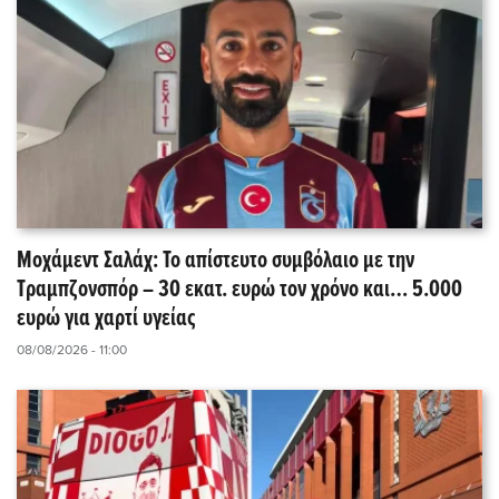
Μοχάμεντ Σαλάχ: Το απίστευτο συμβόλαιο με την
Τραμπζονσπόρ – 30 εκατ. ευρώ τον χρόνο και… 5.000
ευρώ για χαρτί υγείας
08/08/2026 - 11:00