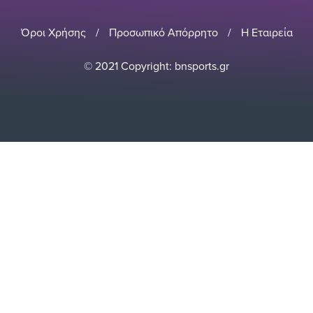
Όροι Χρήσης
/
Προσωπικό Απόρρητο
/
Η Εταιρεία
© 2021 Copyright: bnsports.gr