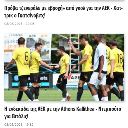
Πρόβα τζενεράλε με «βροχή» από γκολ για την ΑΕΚ - Χατ-
τρικ ο Γκατσίνοβιτς!
08/08/2026 - 22:05
Η ενδεκάδα της ΑΕΚ με την Athens Kallithea - Ντεμπούτο
για Βιτάλις!
08/08/2026 - 19:32