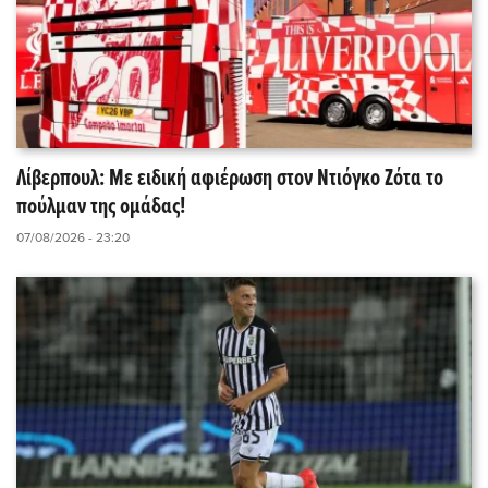
Λίβερπουλ: Με ειδική αφιέρωση στον Ντιόγκο Ζότα το
πούλμαν της ομάδας!
07/08/2026 - 23:20