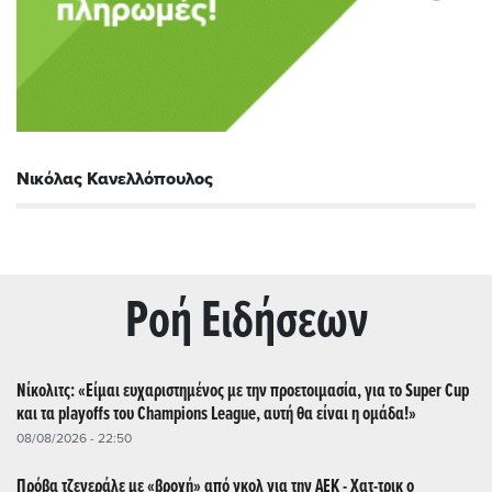
Νικόλας Κανελλόπουλος
Ρoή Ειδήσεων
Νίκολιτς: «Είμαι ευχαριστημένος με την προετοιμασία, για το Super Cup
και τα playoffs του Champions League, αυτή θα είναι η ομάδα!»
08/08/2026 - 22:50
Πρόβα τζενεράλε με «βροχή» από γκολ για την ΑΕΚ - Χατ-τρικ ο