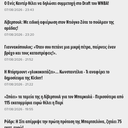
Ο Ενές Καντέρ θέλει να δηλώσει συμμετοχή στο Draft του WNBA!
07/08/2026 - 23:43
Λίβερπουλ: Με ειδική αφιέρωση στον Ντιόγκο Ζότα το πούλμαν της
ομάδας!
07/08/2026 - 23:20
Γιαννακόπουλος: «Όταν σου πετάνε μια μικρή πέτρα, παίρνεις έναν
βράχο και τους καταστρέφεις!».
07/08/2026 - 21:52
Η Ντόρτμουντ «γλυκοκοιτάζει»... Κωνσταντέλια - Τι αναφέρει το
δημοσίευμα της Kicker!
07/08/2026 - 21:22
«Σπάει» τα ταμεία της η Λίβερπουλ για τον Μπαρκολά - Περισσότερα από
115 εκατομμύρια ευρώ θέλει η Παρί
07/08/2026 - 19:55
Ρόδρι: Η Σίτι απέρριψε την πρώτη πρόταση της Μπαρτσελόνα, ζητάει 75
εκατ. ευρώ!