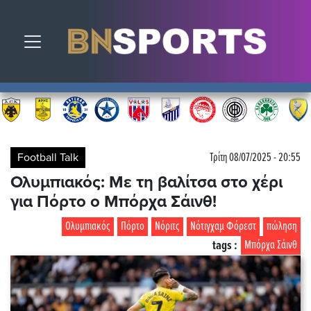
Toggle navigation
Football Talk
Τρίτη 08/07/2025 - 20:55
Ολυμπιακός: Με τη βαλίτσα στο χέρι
για Πόρτο ο Μπόρχα Σάινθ!
Ολυμπιακός
Πόρτο
Νόριτς
Νότιγχαμ Φόρεστ
πώληση
tags :
Μπόρχα Σάινθ